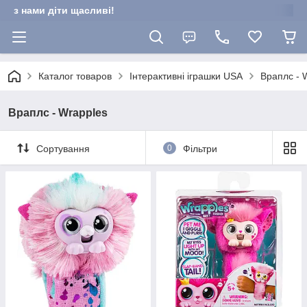
з нами діти щасливі!
Каталог товаров
Інтерактивні іграшки USA
Враплс - 
Враплс - Wrapples
Сортування
0
Фільтри