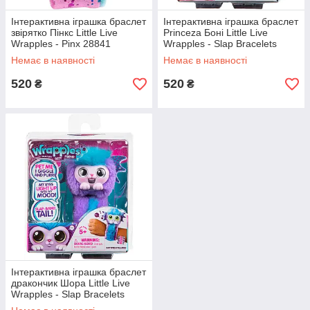
Інтерактивна іграшка браслет
Інтерактивна іграшка браслет
звірятко Пінкс Little Live
Princeza Боні Little Live
Wrapples - Pinx 28841
Wrapples - Slap Bracelets
(Moose)
28831 (Moose)
Немає в наявності
Немає в наявності
520
520
₴
₴
Інтерактивна іграшка браслет
дракончик Шора Little Live
Wrapples - Slap Bracelets
Shora 28815 (Moose)