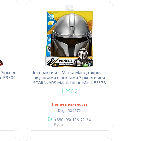
 Зіркові
Інтерактивна Маска Мандалорця зі
ge F9500
звуковими ефектами Зіркові війни
STAR WARS Mandalorian Mask F5378
1 250 ₴
Немає в наявності
304372
+380 (99) 186-72-64
Буча