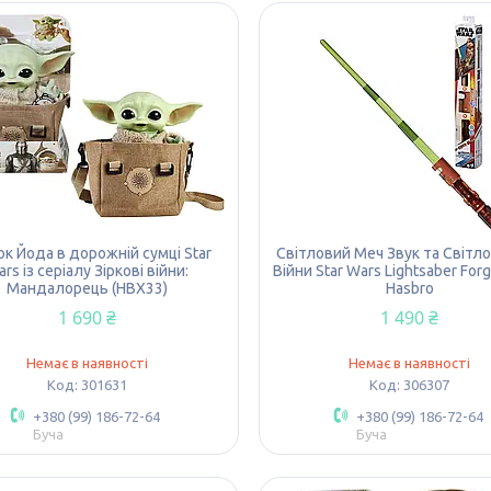
к Йода в дорожній сумці Star
Світловий Меч Звук та Світло
rs із серіалу Зіркові війни:
Війни Star Wars Lightsaber For
Мандалорець (HBX33)
Hasbro
1 690 ₴
1 490 ₴
Немає в наявності
Немає в наявності
301631
306307
+380 (99) 186-72-64
+380 (99) 186-72-64
Буча
Буча