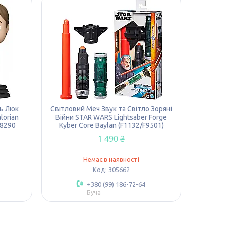
ь Люк
Світловий Меч Звук та Світло Зоряні
lorian
Війни STAR WARS Lightsaber Forge
58290
Kyber Core Baylan (F1132/F9501)
1 490 ₴
Немає в наявності
305662
+380 (99) 186-72-64
Буча