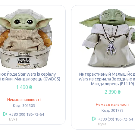
юк Йода Star Wars із серіалу
Интерактивный Малыш Йода
ві війни: Мандалорець (GWD85)
Wars из сериала Звездные 
Мандалорець (F1119)
1 490 ₴
2 390 ₴
Немає в наявності
Немає в наявності
301303
301772
+380 (99) 186-72-64
Буча
+380 (99) 186-72-64
Буча