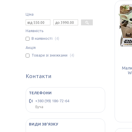
Ціна
Наявність
В наявності
4
Акція
Товари зі знижками
4
Малю
Wa
Контакти
+380 (99) 186-72-64
Буча