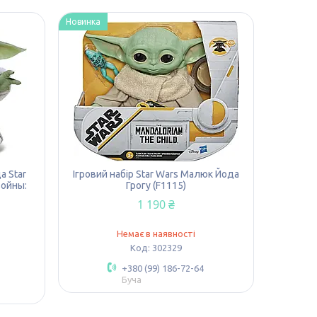
Новинка
 Star
Ігровий набір Star Wars Малюк Йода
войны:
Грогу (F1115)
1 190 ₴
Немає в наявності
302329
+380 (99) 186-72-64
Буча