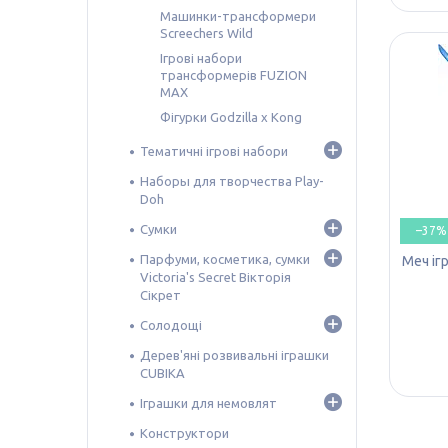
Машинки-трансформери
Screechers Wild
Ігрові набори
трансформерів FUZION
MAX
Фігурки Godzilla x Kong
Тематичні ігрові набори
Наборы для творчества Play-
Doh
Сумки
–37%
Парфуми, косметика, сумки
​​Меч і
Victoria's Secret Вікторія
Сікрет
Солодощі
Дерев'яні розвивальні іграшки
CUBIKA
Іграшки для немовлят
Конструктори