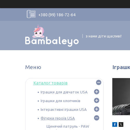
+380 (99) 186-72-64
з нами діти щасливі!
Іграшк
Каталог товарів
Іграшки для дівчаток USA
Іграшки для хлопчиків
Інтерактивні іграшки USA
Фігурки героїв USA
Щенячий патруль - PAW