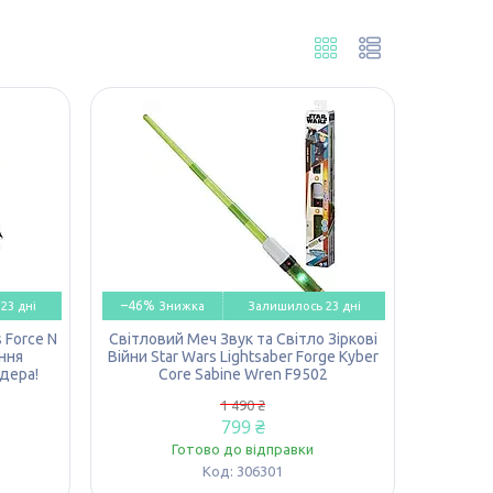
–46%
23 дні
Залишилось 23 дні
 Force N
Світловий Меч Звук та Світло Зіркові
ення
Війни Star Wars Lightsaber Forge Kyber
дера!
Core Sabine Wren F9502
1 490 ₴
799 ₴
Готово до відправки
306301