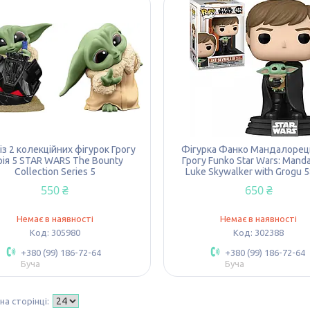
 із 2 колекційних фігурок Грогу
Фігурка Фанко Мандалорец
рія 5 STAR WARS The Bounty
Грогу Funko Star Wars: Manda
Collection Series 5
Luke Skywalker with Grogu 
550 ₴
650 ₴
Немає в наявності
Немає в наявності
305980
302388
+380 (99) 186-72-64
+380 (99) 186-72-64
Буча
Буча