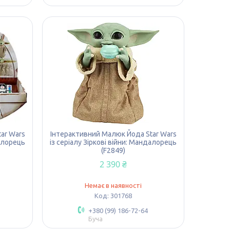
ar Wars
Інтерактивний Малюк Йода Star Wars
далорець
із серіалу Зіркові війни: Мандалорець
(F2849)
2 390 ₴
Немає в наявності
301768
+380 (99) 186-72-64
Буча