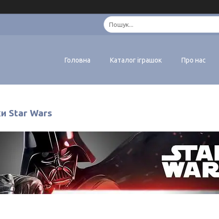
Головна
Каталог іграшок
Про нас
и Star Wars