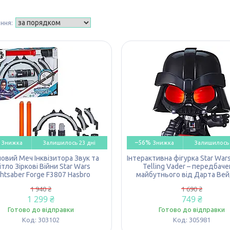
–56%
Залишилось 23 дні
Залишилось 
ловий Меч Інквізитора Звук та
Інтерактивна фігурка Star Wars
ітло Зіркові Війни Star Wars
Telling Vader – передбач
ghtsaber Forge F3807 Hasbro
майбутнього від Дарта Вей
1 940 ₴
1 690 ₴
1 299 ₴
749 ₴
Готово до відправки
Готово до відправки
303102
305981