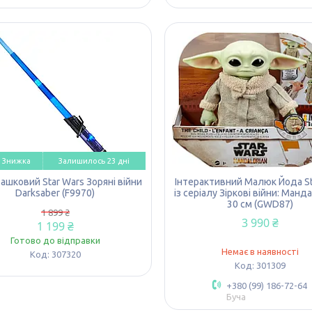
Залишилось 23 дні
грашковий Star Wars Зоряні війни
Інтерактивний Малюк Йода St
Darksaber (F9970)
із серіалу Зіркові війни: Ман
30 см (GWD87)
1 899 ₴
3 990 ₴
1 199 ₴
Готово до відправки
Немає в наявності
307320
301309
+380 (99) 186-72-64
Буча