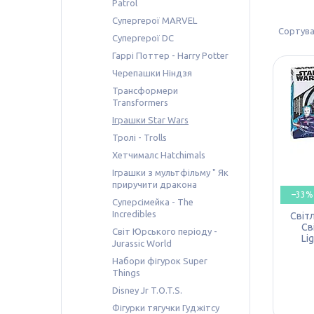
Patrol
Супергерої MARVEL
Супергерої DC
Гаррі Поттер - Harry Potter
Черепашки Ніндзя
Трансформери
Transformers
Іграшки Star Wars
Тролі - Trolls
Хетчималс Hatchimals
Іграшки з мультфільму " Як
приручити дракона
–33%
Суперсімейка - The
Incredibles
Світ
Св
Світ Юрського періоду -
Li
Jurassic World
Набори фігурок Super
Things
Disney Jr T.O.T.S.
Фігурки тягучки Гуджітсу