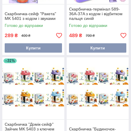
Скарбничка-термінал 589-
Скарбничка-сейф "Ракета"
36A-37A з кодом і відбитком
MK 5401 з кодом і звуками
пальця синій
Готово до відправки
Готово до відправки
289
489
₴
₴
400 ₴
700 ₴
Купити
Купити
–31%
Скарбничка "Домік-сейф"
Зайчик MK 5403 з ключем
Скарбничка "Будиночок-