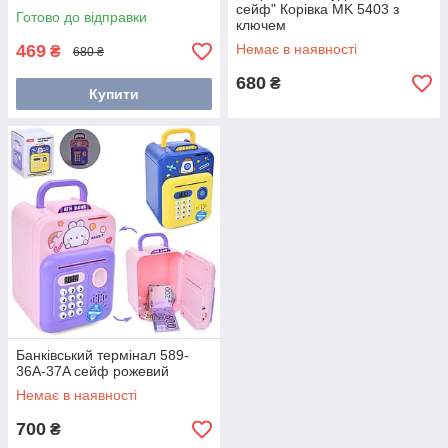
сейф" Корівка MK 5403 з
Готово до відправки
ключем
469
Немає в наявності
₴
680 ₴
680
₴
Купити
Банківський термінал 589-
36A-37A сейф рожевий
Немає в наявності
700
₴