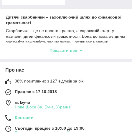
Дитячі скарбнички – захоплюючий шлях до фінансової
грамотності
Скарбничка – це не просто іграшка, а справжній старт у
навчанні дітей фінансовій грамотності. Вона допомагає дітям
зрозуміти важливість заощаджень і розвиває навички
планування. У нашому асортименті представлені
Показати все
різноманітні скарбнички, які стануть чудовими супутниками
ваших дітей на шляху до здійснення маленьких мрій.
Різноманітність моделей на будь-який смак
Про нас
Обирайте з-поміж класичних скарбничок, сучасних
електронних варіантів або інтерактивних моделей, які
98% позитивних з 127 відгуків за рік
додають гри до процесу заощадження. Веселі дизайни у
вигляді тварин, транспортних засобів чи героїв улюблених
Працює з 17.10.2018
мультфільмів привернуть увагу навіть найменших.
м. Буча
Розвиваємо корисні звички
Нове Шосе 8а, Буча, Україна
Скарбнички допомагають дітям зрозуміти, як важливо
відкладати гроші для великих покупок або подарунків. Це
Контакти
корисний спосіб виховати у малюка відповідальність і
терпіння.
Сьогодні працює з 10:00 до 19:00