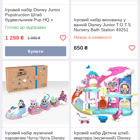
Ігровий набір Disney Junior
Pupstruction Штаб
будівельників Pup HQ з
Ігровий набір вихованці у
світлом, музикою та звуками
ванній Disney Junior T.O.T.S.
Готово до відправки
(12 елементів)
Nursery Bath Station 49251
1 299
Немає в наявності
₴
1 990 ₴
650
₴
Купити
Ігровий набір музичний
Ігровий набір Дитяча штаб-
паровозик Чугга-Чугга Disney
квартира (музичний) Disney