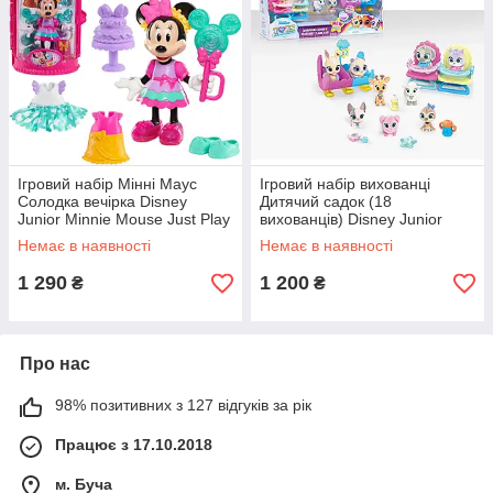
Ігровий набір Мінні Маус
Ігровий набір вихованці
Солодка вечірка Disney
Дитячий садок (18
Junior Minnie Mouse Just Play
вихованців) Disney Junior
89992
T.O.T.S. Surprise Babies
Немає в наявності
Немає в наявності
Nursery Care 49122
1 290
1 200
₴
₴
Про нас
98% позитивних з 127 відгуків за рік
Працює з 17.10.2018
м. Буча