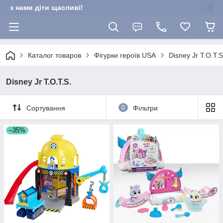
з нами діти щасливі!
Каталог товаров
Фігурки героїв USA
Disney Jr T.O.T.S
Disney Jr T.O.T.S.
Сортування
0
Фільтри
–35%