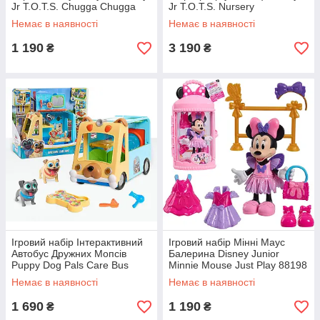
Jr T.O.T.S. Chugga Chugga
Jr T.O.T.S. Nursery
Choo-Choo 49266
Headquarters 49201
Немає в наявності
Немає в наявності
1 190
3 190
₴
₴
Ігровий набір Інтерактивний
Ігровий набір Мінні Маус
Автобус Дружних Мопсів
Балерина Disney Junior
Puppy Dog Pals Care Bus
Minnie Mouse Just Play 88198
Немає в наявності
Немає в наявності
1 690
1 190
₴
₴