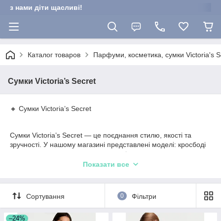
з нами діти щасливі!
Каталог товаров
Парфуми, косметика, сумки Victoria's Se
Сумки Victoria’s Secret
🔸 Сумки Victoria’s Secret
Сумки Victoria’s Secret — це поєднання стилю, якості та
зручності. У нашому магазині представлені моделі: кросбоді
сумки, шопери, косметички, гаманці.
Показати все
Оригінальна продукція, брендовий дизайн, стильні кольори.
🔸 Сумка Victoria’s Secret купити в Україні
🔸 Оригінальні жіночі сумки Victoria’s Secret
Сортування
0
Фільтри
🔸 Модні аксесуари з США в наявності
–24%
— Ідеально як подарунок або для щоденного використання.