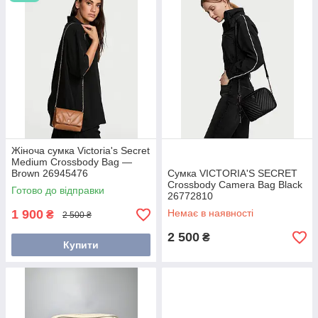
Жіноча сумка Victoria's Secret
Medium Crossbody Bag —
Brown 26945476
Сумка VICTORIA'S SECRET
Crossbody Camera Bag Black
Готово до відправки
26772810
1 900
Немає в наявності
₴
2 500 ₴
2 500
₴
Купити