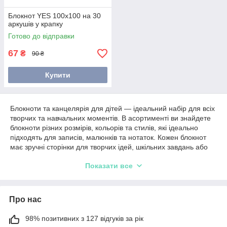
Блокнот YES 100x100 на 30
аркушів у крапку
Готово до відправки
67
₴
90 ₴
Купити
Блокноти та канцелярія для дітей — ідеальний набір для всіх
творчих та навчальних моментів. В асортименті ви знайдете
блокноти різних розмірів, кольорів та стилів, які ідеально
підходять для записів, малюнків та нотаток. Кожен блокнот
має зручні сторінки для творчих ідей, шкільних завдань або
просто для щоденних нотаток. Завдяки спіралям або м’яким
Показати все
обкладинкам, ці блокноти легко відкривати та
використовувати, а яскраві обкладинки додають радості в
процес навчання та творчості.
Про нас
Крім того, в асортименті канцелярських товарів є всі необхідні
аксесуари для маленьких художників і учнів: кольорові олівці,
фломастери, ручки, маркери, лінійки та інші приладдя. Усе
98% позитивних з 127 відгуків за рік