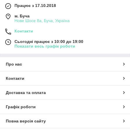
це дозволяє дітям не лише робити домашні завдання, але й
Працює з 17.10.2018
проявляти свою фантазію, малюючи і створюючи шедеври.
Вся продукція виготовлена з безпечних матеріалів, тому вона
м. Буча
підходить для дітей різного віку. Канцелярія та блокноти
Нове Шосе 8а, Буча, Україна
допомагають не лише організувати процес навчання, але й
розвивають дрібну моторику, уяву та творчі здібності.
Контакти
Яскравий дизайн і зручність у використанні роблять цей набір
чудовим подарунком для будь-якої дитини, що любить
Сьогодні працює з 10:00 до 19:00
Показати весь графік роботи
створювати, писати та малювати.
Про нас
Контакти
Доставка та оплата
Графік роботи
Повна версія сайту