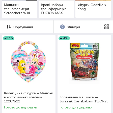
Машинки-
Ігрові набори
Фігурки Godzilla x
трансформери
трансформерів
Kong
Screechers Wild
FUZION MAX
Сортування
0
Фільтри
–37%
–51%
Колекційна фігурка – Малюки
в костюмчиках sbabam
Колекційна машинка —
122CN/22
Jurassik Car sbabam 13/CN23
Готово до відправки
Готово до відправки