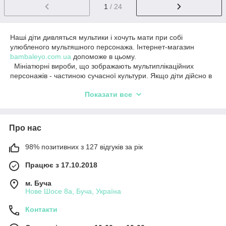
1
/ 24
Наші діти дивляться мультики і хочуть мати при собі
улюбленого мультяшного персонажа. Інтернет-магазин
bambaleyo.com.ua
допоможе в цьому.
Мініатюрні вироби, що зображають мультиплікаційних
персонажів - частиною сучасної культури. Якщо діти дійсно в
захваті від мультфільмів – то Вам просто не обійтися без
Показати все
особливих колекційних персонажів зі світу мультфільмів.
Маленька фігурка може стати в якійсь мірі талісманом для
дитини. Та й хто не захоче мати вдома улюбленого
персонажа або лиходія з популярного мультфільму,
Про нас
адже моделі можуть бути не тільки як іграшки, а також
зробить затишним і прикрасить інтер'єр будинку.
98% позитивних з 127 відгуків за рік
Моделі серії «Супергерої», «PAW Patrol - Щенячий
патруль», «Мститители» - Залізна людина, Людина павук,
Працює з 17.10.2018
Тор, Халк, капітан Америка і багато інших доступні на
нашому сайті. Всі моделі, представлені на нашому сайті, є
м. Буча
унікальними і відрізняються якістю деталей.
Нове Шосе 8а, Буча, Україна
Якщо Ви або Ваша дитина цінитель різних героїв і фігурок –
Контакти
то Вам просто необхідно придбати відповідні фігурки. Ціни на
фігурки приємно здивують. Доставка замовлення буде