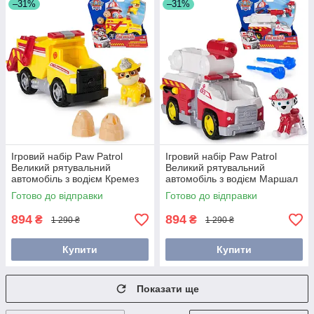
–31%
–31%
Ігровий набір Paw Patrol
Ігровий набір Paw Patrol
Великий рятувальний
Великий рятувальний
автомобіль з водієм Кремез
автомобіль з водієм Маршал
(Пожежна рятувальна місія)
(Пожежна рятувальна місія)
Готово до відправки
Готово до відправки
(SM97236/6072662)
(SM97236/6072660)
894
894
₴
₴
1 290 ₴
1 290 ₴
Купити
Купити
Показати ще