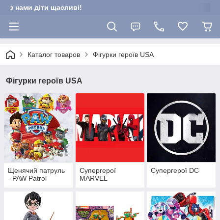
з нами діти щасливі!
Каталог товаров
Фігурки героїв USA
Фігурки героїв USA
Щенячий патруль
Супергерої
Супергерої DC
- PAW Patrol
MARVEL