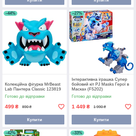
Купити
Купити
–44%
–27%
Інтерактивна іграшка Супер
Колекційна фігурка MrBeast
бойовий кіт PJ Masks Герої в
Lab Пантера Classic 123819
Масках (F5202)
Готово до відправки
Готово до відправки
499
1 449
₴
₴
890 ₴
1 990 ₴
Купити
Купити
–42%
–33%