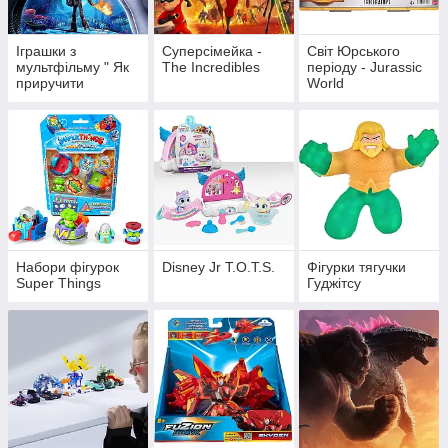
Іграшки з
Суперсімейка -
Світ Юрського
мультфільму " Як
The Incredibles
періоду - Jurassic
приручити
World
дракона
Набори фігурок
Disney Jr T.O.T.S.
Фігурки тягучки
Super Things
Гуджітсу