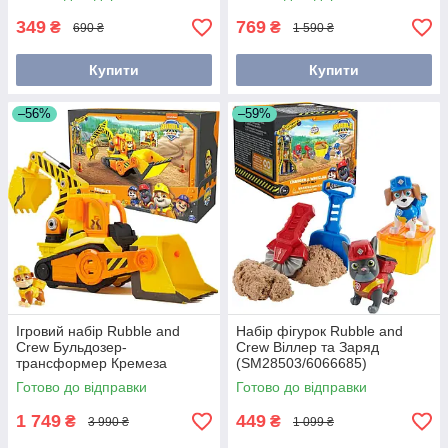
6065537/6065566
349
769
₴
₴
690 ₴
1 590 ₴
Купити
Купити
–56%
–59%
Ігровий набір Rubble and
Набір фігурок Rubble and
Crew Бульдозер-
Crew Віллер та Заряд
трансформер Кремеза
(SM28503/6066685)
6067092/6068074/SM28507
Готово до відправки
Готово до відправки
1 749
449
₴
₴
3 990 ₴
1 099 ₴