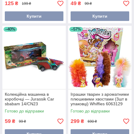
125
49
₴
₴
199 ₴
99 ₴
Купити
Купити
–40%
–57%
Колекційна машинка в
Іграшки тварин з ароматними
коробочці — Jurassik Car
плюшевими хвостами (3шт в
sbabam 14/CN23
упаковці) Whiffies 6063129
Spin Master
Готово до відправки
Готово до відправки
59
299
₴
₴
99 ₴
690 ₴