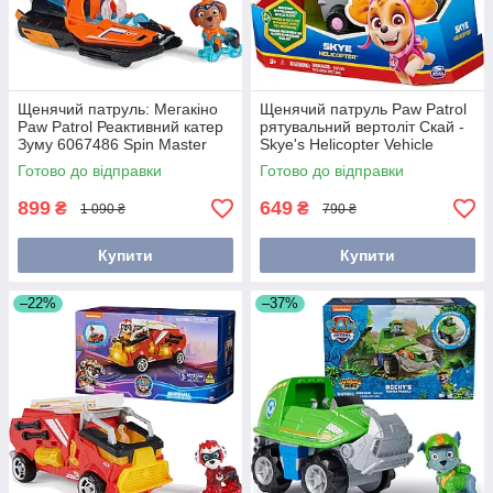
Щенячий патруль: Мегакіно
Щенячий патруль Paw Patrol
Paw Patrol Реактивний катер
рятувальний вертоліт Скай -
Зуму 6067486 Spin Master
Skye's Helicopter Vehicle
6061800/6069061/6069060
Готово до відправки
Готово до відправки
899
649
₴
₴
1 090 ₴
790 ₴
Купити
Купити
–22%
–37%