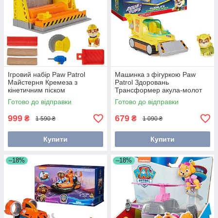
Ігровий набір Paw Patrol
Машинка з фігуркою Paw
Майстерня Кремеза з
Patrol Здоровань
кінетичним піском
Трансформер акула-молот
SM28511/6067082
Аква щенята 6066418 Spin
Готово до відправки
Готово до відправки
Master
999
679
₴
₴
1 590 ₴
1 090 ₴
Купити
Купити
–18%
–18%