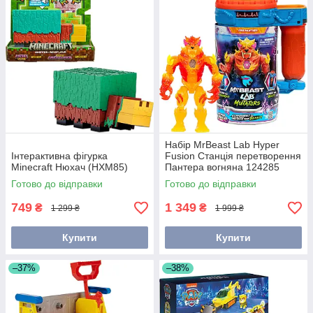
Набір MrBeast Lab Hyper
Інтерактивна фігурка
Fusion Станція перетворення
Minecraft Нюхач (HXM85)
Пантера вогняна 124285
Готово до відправки
Готово до відправки
749
1 349
₴
₴
1 299 ₴
1 999 ₴
Купити
Купити
–37%
–38%