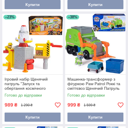
Купити
Купити
–23%
–38%
Ігровий набір Щенячий
Машинка-трансформер з
патруль "Запуск та
фігуркою Paw Patrol Роккі та
обертання космічного
сміттєвоз Щенячий Патруль
корабля" з фігуркою
Spin Master 6071474
Готово до відправки
Готово до відправки
Здоровань 6071624
989
999
₴
₴
1 290 ₴
1 599 ₴
Купити
Купити