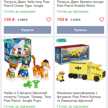
Патруль Джип Чейз тигр Paw
Патруль Джип Кремез носоріг
Patrol Chase Tiger Jungle
Paw Patrol Rubble Rhino
Cruiser 6069245
Jungle Cruiser 6069248
Готово до відправки
Готово до відправки
749
799
₴
₴
1 190 ₴
1 190 ₴
Купити
Купити
–49%
–52%
Набір із 3 фігурок Щенячий
Машинка-трансформер з
патруль Гонщик, Трекер, Тигр
фігуркою Paw Patrol Кріпиш
Paw Patrol: Jungle Pups
та Евакуатор Щенячий
6069250
Патруль Spin Master
Готово до відправки
Готово до відправки