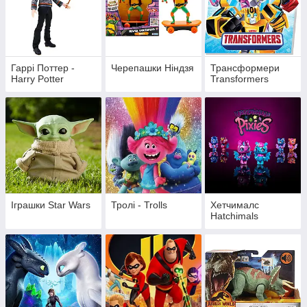
Гаррі Поттер -
Черепашки Ніндзя
Трансформери
Harry Potter
Transformers
Іграшки Star Wars
Тролі - Trolls
Хетчималс
Hatchimals