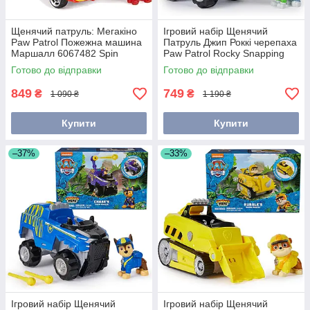
Щенячий патруль: Мегакіно
Ігровий набір Щенячий
Paw Patrol Пожежна машина
Патруль Джип Роккі черепаха
Маршалл 6067482 Spin
Paw Patrol Rocky Snapping
Master
Turtle Jungle Cruiser 6069249
Готово до відправки
Готово до відправки
849
749
₴
₴
1 090 ₴
1 190 ₴
Купити
Купити
–37%
–33%
Ігровий набір Щенячий
Ігровий набір Щенячий