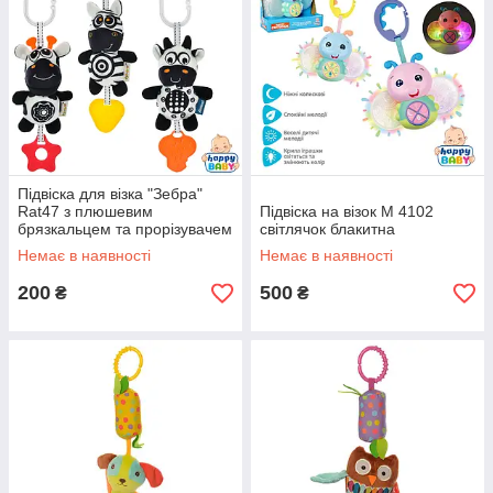
Підвіска для візка "Зебра"
Rat47 з плюшевим
Підвіска на візок M 4102
брязкальцем та прорізувачем
світлячок блакитна
Limotoy
Немає в наявності
Немає в наявності
200
500
₴
₴