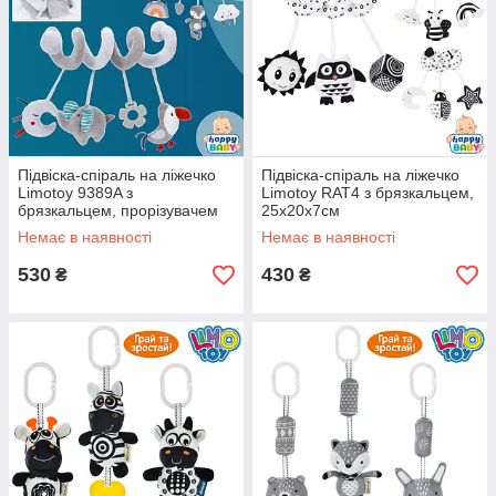
Підвіска-спіраль на ліжечко
Підвіска-спіраль на ліжечко
Limotoy 9389A з
Limotoy RAT4 з брязкальцем,
брязкальцем, прорізувачем
25х20х7см
та пискавкою, 22x30x8 см
Немає в наявності
Немає в наявності
530
430
₴
₴