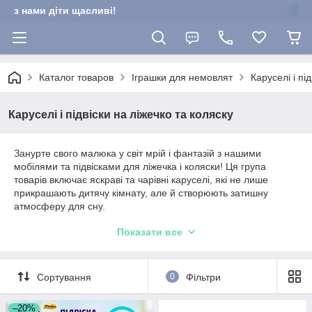
з нами діти щасливі!
Каталог товаров
Іграшки для немовлят
Каруселі і пі
Каруселі і підвіски на ліжечко та коляску
Занурте свого малюка у світ мрій і фантазій з нашими
мобілями та підвісками для ліжечка і коляски! Ця група
товарів включає яскраві та чарівні каруселі, які не лише
прикрашають дитячу кімнату, але й створюють затишну
атмосферу для сну.
Наші мобілі та підвіски виконані з безпечних, якісних
Показати все
матеріалів і мають різноманітні дизайни: від милих тваринок
до казкових персонажів. Кожен продукт спроектований так,
щоб стимулювати розвиток малюка, залучаючи його увагу
Сортування
0
Фільтри
завдяки яскравим кольорам та рухомим елементам.
Подаруйте своїй дитині можливість насолоджуватися
–20%
мелодіями і спостерігати за рухомими іграшками, що