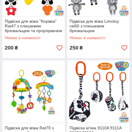
Підвіска для візка "Корівка"
Підвіска для візка Limotoy
Rat47 з плюшевим
rat60 з плюшевим
брязкальцем та прорізувачем
брязкальцем
Limotoy
Немає в наявності
Немає в наявності
200
250
₴
₴
Підвіска для візка Rat70 з
Підвіска м'яка 9110A 9111A