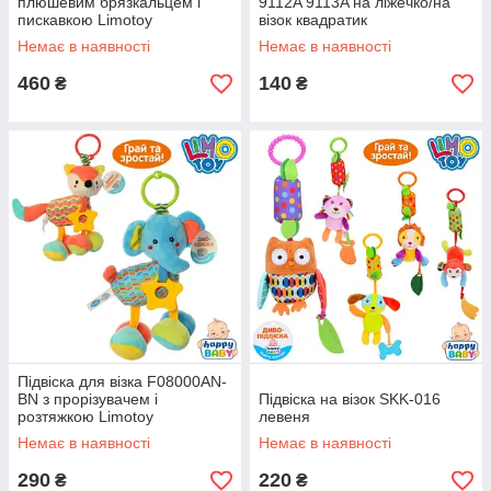
плюшевим брязкальцем і
9112A 9113A на ліжечко/на
пискавкою Limotoy
візок квадратик
Немає в наявності
Немає в наявності
460
140
₴
₴
Підвіска для візка F08000AN-
BN з прорізувачем і
Підвіска на візок SKK-016
розтяжкою Limotoy
левеня
Немає в наявності
Немає в наявності
290
220
₴
₴