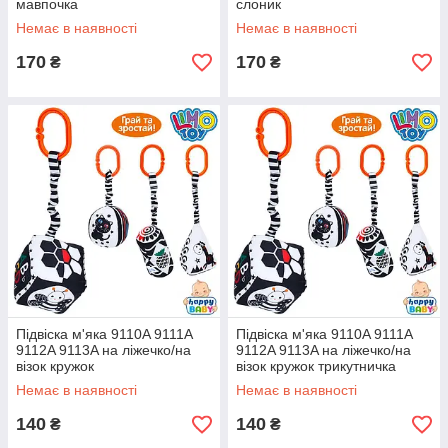
мавпочка
слоник
Немає в наявності
Немає в наявності
170
170
₴
₴
Підвіска м'яка 9110A 9111A
Підвіска м'яка 9110A 9111A
9112A 9113A на ліжечко/на
9112A 9113A на ліжечко/на
візок кружок
візок кружок трикутничка
Немає в наявності
Немає в наявності
140
140
₴
₴