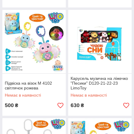
Карусель музична на ліжечко
Підвіска на візок M 4102
"Песики" D120-21-22-23
світлячок рожева
LimoToy
Немає в наявності
Немає в наявності
500
630
₴
₴