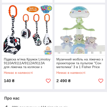
Підвіска м'яка Кружок Limotoy
Музичний мобіль на ліжечко з
9110A/9111A/9112A/9113A
проектором та пультом "Сон
для ліжечка та коляски з
метелика" 3 в 1 Fisher Price
брязкальцем, 10x11x6 см
CDN41
Немає в наявності
Немає в наявності
140
2 490
₴
₴
Про нас