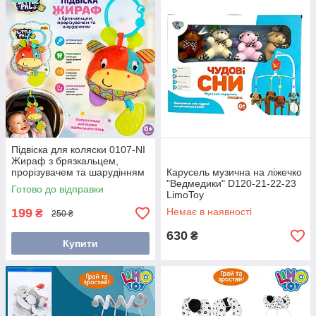
сприятимуть розвитку слуху і зору. З мобілями та підвісками
від нашого магазину кожен момент сну стане особливим!
Підвіска для коляски 0107-NI
Жираф з брязкальцем,
прорізувачем та шарудінням
Карусель музична на ліжечко
Winfun
"Ведмедики" D120-21-22-23
Готово до відправки
LimoToy
199
Немає в наявності
₴
250 ₴
630
₴
Купити