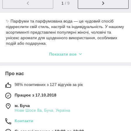
1
/ 9
✨ Парфуми та парфумована вода — це чудовий спосіб
підкреслити свій стиль, настрій та індивідуальність. У нашому
асортименті представлені популярні жіночі, чоловічі та
унісекс аромати для щоденного використання, особливих
подій або подарунка.
💜 Тут ви знайдете різноманітні аромати: ніжні та легкі,
Показати все
солодкі та яскраві, свіжі, фруктові, квіткові, східні й насичені
композиції. Парфуми допомагають створити особливий образ
та залишають приємний ароматний шлейф протягом дня.
Про нас
У каталозі представлені:
• парфумована вода
98% позитивних з 127 відгуків за рік
• туалетна вода
• жіночі парфуми
Працює з 17.10.2018
• чоловічі аромати
• унісекс парфуми
м. Буча
• аромати у різних об’ємах
Нове Шосе 8а, Буча, Україна
🌸 Парфуми стануть чудовим варіантом для себе або
Контакти
стильним подарунком для близьких. Регулярне оновлення
асортименту дозволяє знаходити новинки та популярні