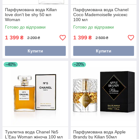
Парфумована вода Killan
Парфумована вода Chanel
love don't be shy 50 мл
Coco Mademoiselle унісекс
Woman
100 мл
Готово до відправки
Готово до відправки
1 399
1 399
₴
₴
2 200 ₴
2 500 ₴
Купити
Купити
–40%
–20%
Туалетна вода Chanel №5
Парфумована вода Apple
L'Eau Woman жіноча 100 мл
Brandy by Kilian 50мл