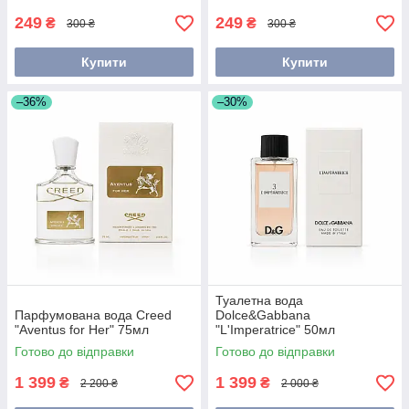
249
249
₴
₴
300 ₴
300 ₴
Купити
Купити
–36%
–30%
Туалетна вода
Парфумована вода Creed
Dolce&Gabbana
"Aventus for Her" 75мл
"L'Imperatrice" 50мл
Готово до відправки
Готово до відправки
1 399
1 399
₴
₴
2 200 ₴
2 000 ₴