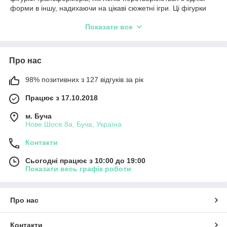
форми в іншу, надихаючи на цікаві сюжетні ігри. Ці фігурки
розроблені з акцентом на деталізацію, щоб дитина могла
Показати все
повністю зануритися в світ улюблених героїв і сцен.
Особливості наборів FUZION MAX
:
Трансформація кількома рухами: дитина зможе легко
Про нас
змінювати форми фігурок;
Яскравий та стильний дизайн;
98% позитивних з 127 відгуків за рік
Висока якість матеріалів, що гарантує тривалу гру;
Працює з 17.10.2018
Розвиток уяви, моторики та координації.
м. Буча
З
FUZION MAX
маленькі гравці зможуть відчути себе
Нове Шосе 8а, Буча, Україна
справжніми майстрами трансформації, створюючи захопливі
пригоди з новими героями.
Контакти
Сьогодні працює з 10:00 до 19:00
Показати весь графік роботи
Про нас
Контакти