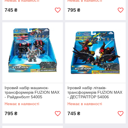
Немає в наявності
Немає в наявності
745
795
₴
₴
Ігровий набір машинок-
Ігровий набір літаків-
трансформерів FUZION MAX
трансформерів FUZION MAX
- Райденболт 54005
- ДЕСТРАПТОР 54006
Немає в наявності
Немає в наявності
795
745
₴
₴