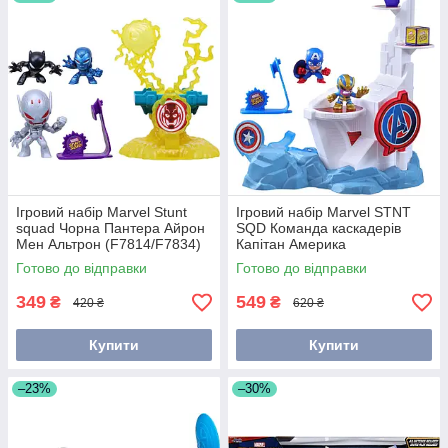
днів. Уважний сервіс, грамотні консультації по
асортименту. Прийнятний ціновий діапазон, цікава
бонусна програма для постійних замовників.
В асортимент іграшок
Вибирайте з каталогу
Ігровий набір Marvel Stunt
Ігровий набір Marvel STNT
squad Чорна Пантера Айрон
SQD Команда каскадерів
Мен Альтрон (F7814/F7834)
Капітан Америка
(F6894/F7059)
Готово до відправки
Готово до відправки
349
549
₴
₴
420 ₴
620 ₴
Купити
Купити
–23%
–30%