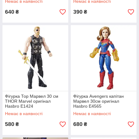
Немає в наявності
Немає в наявності
640
390
₴
₴
Фігурка «Чорна Пантера» 30 см Marvel Avengers:
Black Panther E5875AC2 Hasbro
Воїн-король Ваканды є частиною нової лінійки
Titan Hero Series, іграшка з яскравим
забарвленням, прикрашена срібними візерунками,
оснащена спеціальними слотами на спині та
рукам для аксесуарів.
Фігурка Тор Марвел 30 см
Фігурка Avengers капітан
THOR Marvel оригінал
Марвел 30см оригінал
Hasbro E1424
Hasbro E4565
Немає в наявності
Немає в наявності
580
680
₴
₴
Основні відмінності наших іграшок