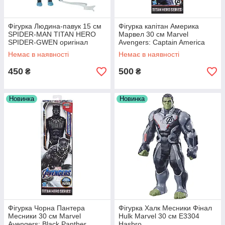
Фігурка Людина-павук 15 см
Фігурка капітан Америка
SPIDER-MAN TITAN HERO
Марвел 30 см Marvel
SPIDER-GWEN оригінал
Avengers: Captain America
Hasbro E2890AS00
E7877/E3309 Hasbro
Немає в наявності
Немає в наявності
450
500
₴
₴
Новинка
Новинка
Фігурка Чорна Пантера
Фігурка Халк Месники Фінал
Месники 30 см Marvel
Hulk Marvel 30 см E3304
Avengers: Black Panther
Hasbro