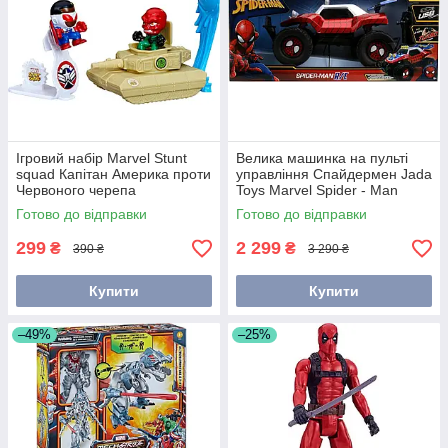
Фігурка Spider-Man «Людина павук» 30 см
E2343AS01 оригінал Hasbro
Ігровий набір Marvel Stunt
Велика машинка на пульті
squad Капітан Америка проти
Фігурка улюбленого героя перенесе вашої дитини
управління Спайдермен Jada
Червоного черепа
Toys Marvel Spider - Man
в цей світ коміксів. Іграшка з великою рухливістю,
(F6895/F7064)
Buggy RC 1:14 30997
завдяки шарнірним з'єднанням.
Готово до відправки
Готово до відправки
299
2 299
₴
₴
390 ₴
3 290 ₴
Купити
Купити
–49%
–25%