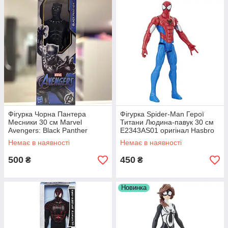
Величезний вибір
У нашому каталозі представлені дитячі
іграшки та ігрові набори від провідних
брендів зі світовим ім'ям. Щотижня
асортимент поповнюється новою
продукцією.
Доступна вартість
Співпрацюємо безпосередньо з
виробниками і гарантуємо конкурентні
ціни. Часто проводимо акції і розпродажі
зі скидами. Працюємо без залучення
Фігурка Чорна Пантера
Фігурка Spider-Man Герої
посередників та додаткових націнок.
Месники 30 см Marvel
Титани Людина-павук 30 см
Avengers: Black Panther
E2343AS01 оригінал Hasbro
E7876/E3309 Hasbro
Немає в наявності
Немає в наявності
500
450
₴
₴
Новинка