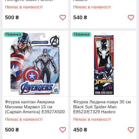
E5875AC2 Hasbro
Немає в наявності
Немає в наявності
500
540
₴
₴
Новинка
Новинка
Фігурка капітан Америка
Фігурка Людина-павук 30 см
Месники Марвел 15 см
Black Suit Spider-Man
(Captain America) E3927AS00
E8523/E7329 Hasbro
Hasbro
Немає в наявності
Немає в наявності
500
450
₴
₴