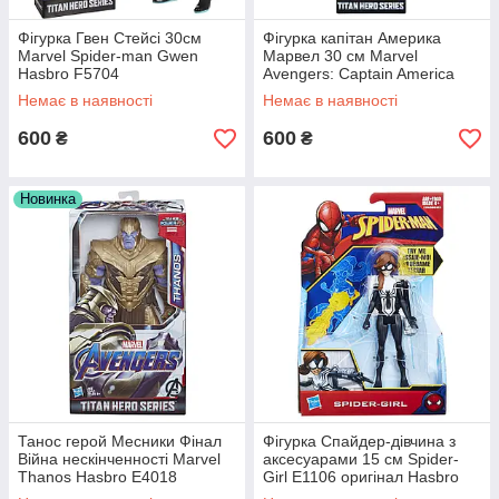
Фігурка Гвен Стейсі 30см
Фігурка капітан Америка
Marvel Spider-man Gwen
Марвел 30 см Marvel
Hasbro F5704
Avengers: Captain America
E1421 Hasbro
Немає в наявності
Немає в наявності
600
600
₴
₴
Герой Танос «Месники: Фінал. Війна
нескінченності» Marvel Thanos Hasbro E4018
Новинка
Фігурка з серії «Титановий герой» стане відмінним
подарунком для дитини від 4 років. Можливе
підключення пакету Titan Hero Power FX для
активації звуків і фраз.
Танос герой Месники Фінал
Фігурка Спайдер-дівчина з
Війна нескінченності Marvel
аксесуарами 15 см Spider-
Thanos Hasbro E4018
Girl E1106 оригінал Hasbro