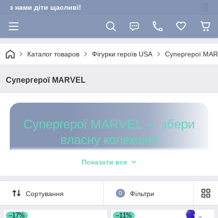
з нами діти щасливі!
Каталог товаров
Фігурки героїв USA
Супергерої MA
Супергерої MARVEL
Супергерої MARVEL — збери
власну колекцію!
Оригінальні іграшки від провідного бренду
Показати все
за доступними цінами.
Актуальне наявність товару на складі, швидка збірка і
Сортування
0
Фільтри
3
відправка замовлень у будь-який куточок України — до
–17%
–11%