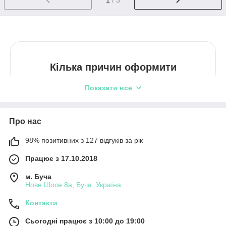
Кілька причин оформити
замовлення саме у нас
Показати все
Про нас
98% позитивних з 127 відгуків за рік
До ваших послуг досвідчені продавці-
консультанти, які допоможуть з вибором
Працює з 17.10.2018
товарів, підберуть найбільш комфортний
м. Буча
для вас спосіб доставки та оплати.
Нове Шосе 8а, Буча, Україна
Контакти
Сьогодні працює з 10:00 до 19:00