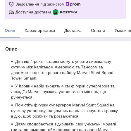
Замовлення під захистом
Доступна доставка
Опис
Характеристики
Доставка
Оплата
Умови п
Опис
Діти від 4 років і старші можуть уявити вирішальну
сутичку між Капітаном Америкою та Таносом за
допомогою цього ігрового набору Marvel Stunt Squad
Tower Smash.
У ігровий набір входять 4 см фігурки супергероїв та
лиходіїв Marvel, пускова установка та мішень, що
руйнується.
Помістіть фігурку супергероя Marvel Stunt Squad на
пускову установку, націльтесь на ціль і запустіть іграшку
в дію, щоб розбити та розважитися.
Дітям сподобається відкривати свої унікальні моделі
гри за допомогою гейміфікованого навчання Marvel