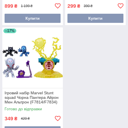
899
299
₴
₴
1 199 ₴
390 ₴
Купити
Купити
–17%
Ігровий набір Marvel Stunt
squad Чорна Пантера Айрон
Мен Альтрон (F7814/F7834)
Готово до відправки
349
₴
420 ₴