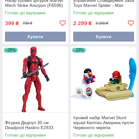
Набір ігрових фігурок Marvel
управління Спайдермен Jada
Mech Strike Альтрон (F6596)
Toys Marvel Spider - Man
Buggy RC 1:14 30997
Готово до відправки
Готово до відправки
399
2 299
₴
₴
790 ₴
3 290 ₴
Купити
Купити
–25%
–23%
Ігровий набір Marvel Stunt
Фігурка Дедпул 30 см
squad Капітан Америка проти
Deadpool Hasbro E2933
Червоного черепа
(F6895/F7064)
Готово до відправки
Готово до відправки