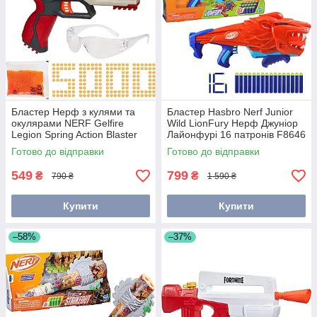
будь-яких місій або битв!
Функціональність
В набори Нерф входить бластер, різну
кількість дротиків, струменевий насос,
залежно від моделі, інструкція та
трафарети.
Надійність
Бластер Нерф з кулями та
Бластер Hasbro Nerf Junior
Якщо ви незадоволені покупкою, ми
окулярами NERF Gelfire
Wild LionFury Нерф Джуніор
Legion Spring Action Blaster
Лайонфурі 16 патронів F8646
повернемо гроші або замінити товар
Hasbro F7979
протягом 14 днів з моменту покупки за
Готово до відправки
Готово до відправки
попередньою домовленістю.
549
799
₴
₴
790 ₴
1 590 ₴
Купити
Купити
–58%
–37%