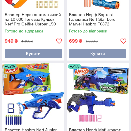
Бластер Нерф автоматичний
Бластер Нерф Вартові
на 10 000 Гелевих Кульок
Галактики Nerf Star Lord
Nerf Pro Gelfire Uproar 150
Marvel Hasbro F6872
FPS F9220
Готово до відправки
Готово до відправки
949
699
₴
₴
1 100 ₴
1 090 ₴
Купити
Купити
–62%
–54%
Бластер Hasbro Nerf Junior
Бластер Нерф Майнкрафт