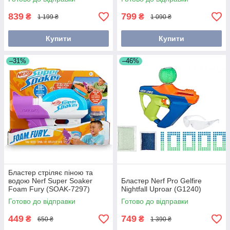
839
799
₴
₴
1 199 ₴
1 090 ₴
Купити
Купити
–31%
–46%
Бластер стріляє піною та
водою Nerf Super Soaker
Бластер Nerf Pro Gelfire
Foam Fury (SOAK-7297)
Nightfall Uproar (G1240)
Готово до відправки
Готово до відправки
449
749
₴
₴
650 ₴
1 390 ₴