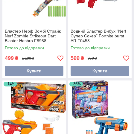
Бластер Нерф Зомбі Страйк
Водний Бластер Вибух "Nerf
Nerf Zombie Strikeout Dart
Супер Сокер" Fortnite burst
Blaster Hasbro F8958
AR F0453
Готово до відправки
Готово до відправки
499
599
₴
₴
1 190 ₴
950 ₴
Купити
Купити
–14%
–36%