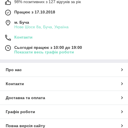
98% позитивних з 127 відгуків за рік
найбільш комфортний для вас спосіб
доставки та оплати.
Працює з 17.10.2018
м. Буча
Нове Шосе 8а, Буча, Україна
Контакти
Сьогодні працює з 10:00 до 19:00
Ми швидко обробляємо заявки,
Показати весь графік роботи
відправляємо ваше замовлення відразу
після оформлення та узгодження,
доставляємо за вказаною адресою
Про нас
протягом 1-3 робочих днів, є можливість
самовивозу.
Контакти
Доставка та оплата
Графік роботи
Пряме співробітництво з перевіреними
виробниками — застава поставок тільки
Повна версія сайту
оригінальною і сертифікованої продукції.