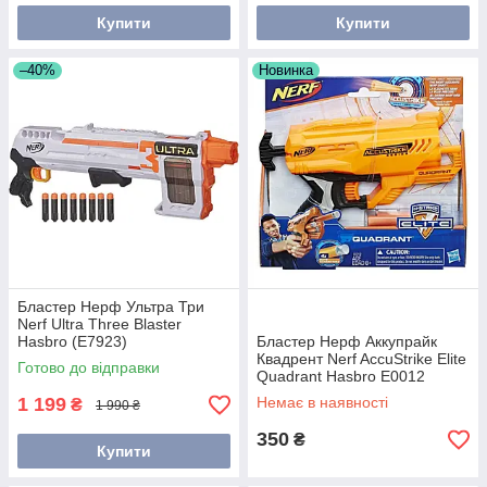
Купити
Купити
–40%
Новинка
Бластер Нерф Ультра Три
Nerf Ultra Three Blaster
Hasbro (E7923)
Бластер Нерф Аккупрайк
Квадрент Nerf AccuStrike Elite
Готово до відправки
Quadrant Hasbro E0012
1 199
Немає в наявності
₴
1 990 ₴
350
₴
Купити