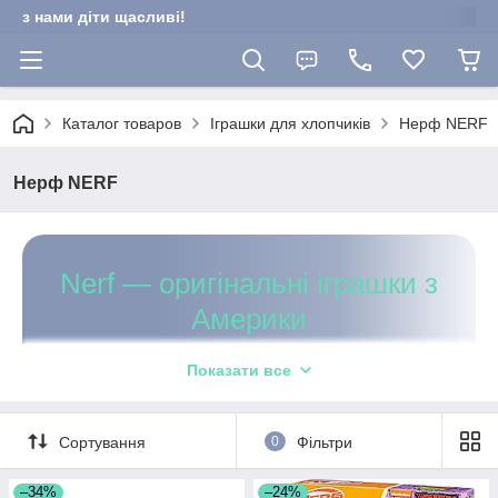
з нами діти щасливі!
Каталог товаров
Іграшки для хлопчиків
Нерф NERF
Нерф NERF
Nerf — оригінальні іграшки з
Америки
Дитяча іграшкова зброя для
Показати все
високоефективних спортивних змагань.
Регулярні поставки тільки сертифікованої продукції.
Сортування
0
Фільтри
Максимально доступні ціни, вигідні знижки для постійних
–34%
–24%
24/7