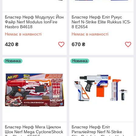
Бластер Нерф Модулуус Йон
Бластер Нерф Еліт Рукус
Файр Nerf Modulus IonFire
Nerf N-Strike Elite Rukkus ICS-
Hasbro B4618
8 E2654
Немає в наявності
Немає в наявності
420
670
₴
₴
Новинка
Новинка
Бластер Нерф Мега Циклон
Бластер Нерф Еліт
Шок Nerf Mega CycloneShock
Риталіейтер Nerf N-Strike