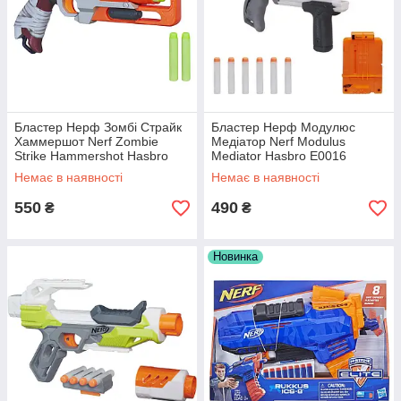
Бластер Нерф Зомбі Страйк
Бластер Нерф Модулюс
Хаммершот Nerf Zombie
Медіатор Nerf Modulus
Strike Hammershot Hasbro
Mediator Hasbro E0016
A4325
Немає в наявності
Немає в наявності
550
490
₴
₴
Новинка