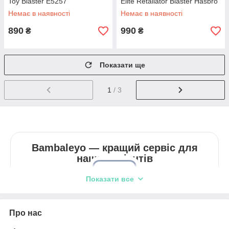
Toy Blaster E5257
Elite Retaliator Blaster Hasbro
98696
Немає в наявності
Немає в наявності
890
990
₴
₴
Показати ще
1
/ 3
Bambaleyo — кращий сервіс для
наших клієнтів
Показати все
Про нас
До ваших послуг професійні консультанти,
які допоможуть з вибором товарів, підберуть