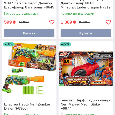
Wild Sharkfire Нерф Джуніор
Дракон Ендер NERF
Шаркфайєр 8 патронів F8645
Minecraft Ender dragon F7912
Готово до відправки
Готово до відправки
599
1 389
₴
₴
1 590 ₴
2 990 ₴
Купити
Купити
–30%
–27%
Бластер Нерф Людина-павук
Бластер Нерф Nerf Zombie
Nerf Marvel Mech Strike
Driller (F8960)
F6677
Готово до відправки
Готово до відправки