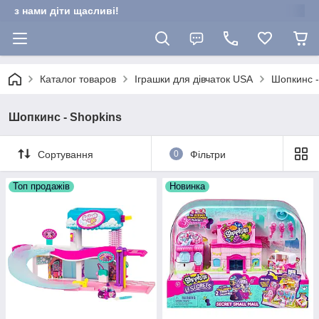
з нами діти щасливі!
Каталог товаров
Іграшки для дівчаток USA
Шопкинс -
Шопкинс - Shopkins
Сортування
0
Фільтри
Топ продажів
Новинка