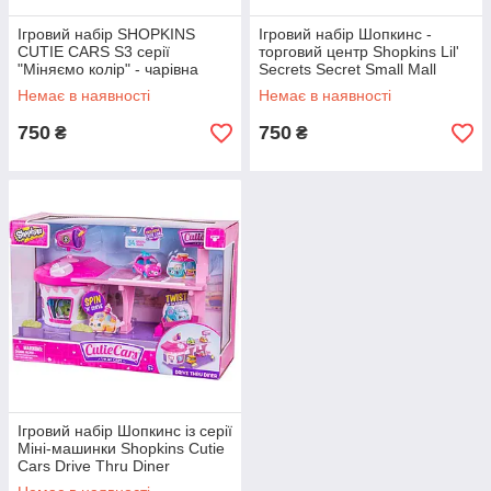
Ігровий набір SHOPKINS
Ігровий набір Шопкинс -
CUTIE CARS S3 серії
торговий центр Shopkins Lil'
"Міняємо колір" - чарівна
Secrets Secret Small Mall
автомийка 57102 Оригінал
(57482)
Немає в наявності
Немає в наявності
750
750
₴
₴
Ігровий набір Шопкинс із серії
Міні-машинки Shopkins Cutie
Cars Drive Thru Diner