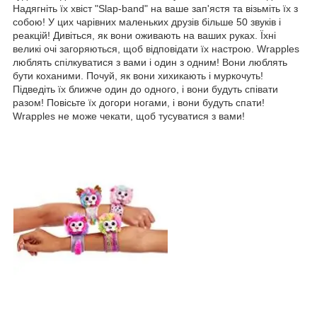
Надягніть їх хвіст "Slap-band" на ваше зап'ястя та візьміть їх з
собою! У цих чарівних маленьких друзів більше 50 звуків і
реакцій! Дивіться, як вони оживають на ваших руках. Їхні
великі очі загоряються, щоб відповідати їх настрою. Wrapples
люблять спілкуватися з вами і один з одним! Вони люблять
бути коханими. Почуй, як вони хихикають і муркочуть!
Підведіть їх ближче один до одного, і вони будуть співати
разом! Повісьте їх догори ногами, і вони будуть спати!
Wrapples не може чекати, щоб тусуватися з вами!