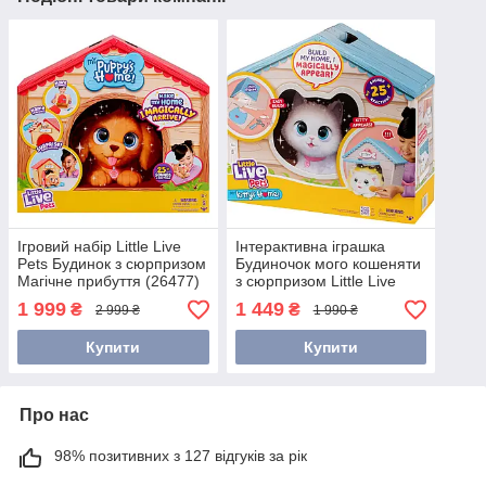
Ігровий набір Little Live
Інтерактивна іграшка
Pets Будинок з сюрпризом
Будиночок мого кошеняти
Магічне прибуття (26477)
з сюрпризом Little Live
Pets My Kitty's Home
1 999
1 449
₴
₴
2 999 ₴
1 990 ₴
26546
Купити
Купити
Про нас
98% позитивних з 127 відгуків за рік