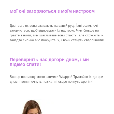
Мої очі загоряються з моїм настроєм
Дивіться, як вони оживають на вашій руці. Їхні великі очі
загоряються, щоб відповідати їх настрою. Чим більше ви
граєте з ними, тим щасливіше вони стають, але струсніть їх
занадто сильно або ігноруйте їх, і вони стануть сварливими!
Переверніть нас догори дном, і ми
підемо спати!
Все це веселощі може втомити Wrapple! Тримайте їх догори
дном, і вони почнуть позіхати і скоро почнуть хропіти!