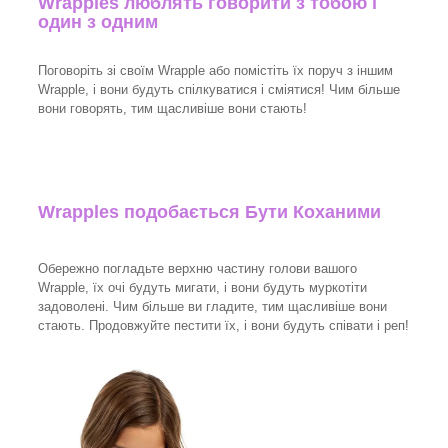
Wrapples люблять говорити з тобою і
один з одним
Поговоріть зі своїм Wrapple або помістіть їх поруч з іншим
Wrapple, і вони будуть спілкуватися і сміятися! Чим більше
вони говорять, тим щасливіше вони стають!
Wrapples подобається Бути Коханими
Обережно погладьте верхню частину голови вашого
Wrapple, їх очі будуть мигати, і вони будуть муркотіти
задоволені. Чим більше ви гладите, тим щасливіше вони
стають. Продовжуйте пестити їх, і вони будуть співати і реп!