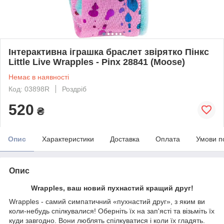
Інтерактивна іграшка браслет звірятко Пінкс
Little Live Wrapples - Pinx 28841 (Moose)
Немає в наявності
Код: 03898R
Роздріб
520
₴
Опис
Характеристики
Доставка
Оплата
Умови п
Опис
Wrapples, ваш новий пухнастий кращий друг!
Wrapples - самий симпатичний «пухнастий друг», з яким ви
коли-небудь спілкувалися! Оберніть їх на зап'ясті та візьміть їх
куди завгодно. Вони люблять спілкуватися і коли їх гладять.