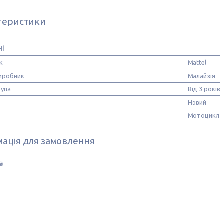
теристики
ні
к
Mattel
виробник
Малайзія
рупа
Від 3 років
Новий
Мотоцикл
ація для замовлення
₴