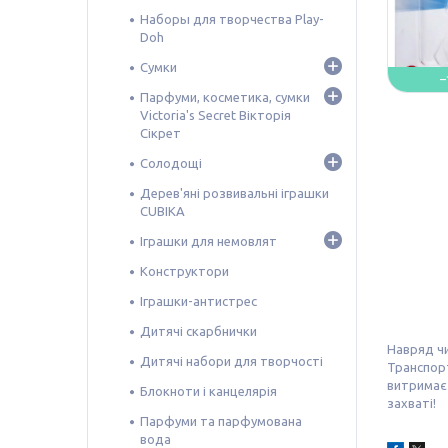
Наборы для творчества Play-
Doh
Сумки
–
Парфуми, косметика, сумки
Victoria's Secret Вікторія
Сікрет
Солодощі
Дерев'яні розвивальні іграшки
CUBIKA
Іграшки для немовлят
Конструктори
Іграшки-антистрес
Дитячі скарбнички
Навряд чи
Дитячі набори для творчості
Транспорт
витримає 
Блокноти і канцелярія
захваті!
Парфуми та парфумована
вода