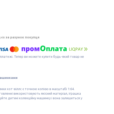
днів
за рахунок покупця
 платежі. Тепер ви можете купити будь-який товар не
машинками
и хот-віллс є точною копією в масштабі 1:64.
товленні використовують якісний матеріал, іграшка
руйте дитині колекційну машинку і вона залишиться у