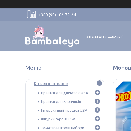
+380 (99) 186-72-64
з нами діти щасливі!
Мотоц
Каталог товарів
Іграшки для дівчаток USA
Іграшки для хлопчиків
Інтерактивні іграшки USA
Фігурки героїв USA
Тематичні ігрові набори