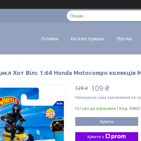
Головна
Каталог іграшок
Про нас
икл Хот Вілс 1:64 Honda Motocompo колекція M
109 ₴
129 ₴
Мінімальна сума замовлення на са
Готово до відправки
Код:
30655
Купити
Купити з