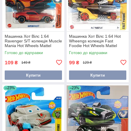
Машинка Хот Вілс 1:64
Машинка Хот Вілс 1:64 Hot
Ravenger S/T колекція Muscle
Wheengs колекція Fast
Mania Hot Wheels Mattel
Foodie Hot Wheels Mattel
JBC14
JBC02
Готово до відправки
Готово до відправки
109
99
₴
₴
149 ₴
129 ₴
Купити
Купити
–23%
–23%