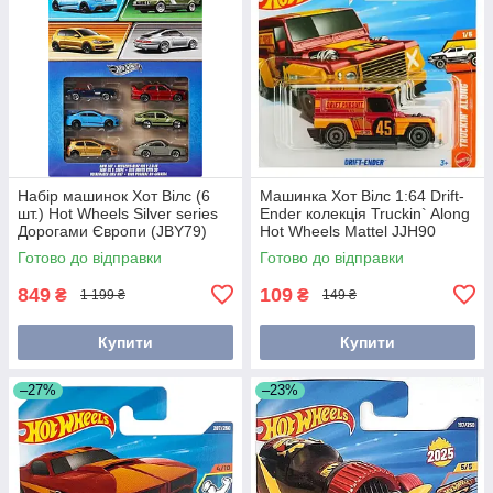
Набір машинок Хот Вілс (6
Машинка Хот Вілс 1:64 Drift-
шт.) Hot Wheels Silver series
Ender колекція Truckin` Along
Дорогами Європи (JBY79)
Hot Wheels Mattel JJH90
Готово до відправки
Готово до відправки
849
109
₴
₴
1 199 ₴
149 ₴
Купити
Купити
–27%
–23%