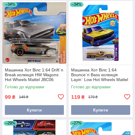
–34%
–34%
Машинка Хот Вілс 1:64 Drift`n
Машинка Хот Вілс 1:64
Break колекція HW Wagons
Bounce`n Bass колекція
Hot Wheels Mattel JBC06
Layin` Low Hot Wheels Mattel
JJH32
Готово до відправки
Готово до відправки
99
119
₴
₴
149 ₴
179 ₴
Купити
Купити
–29%
–27%