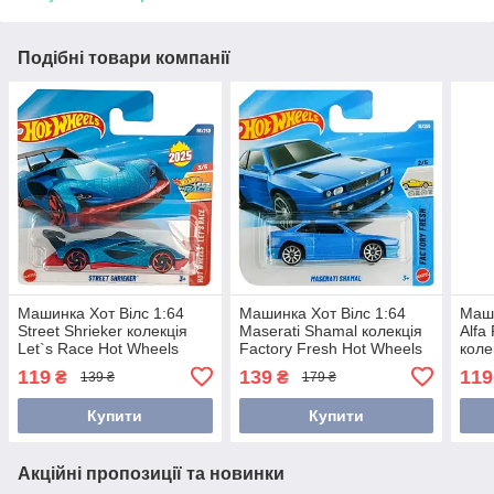
Подібні товари компанії
Машинка Хот Вілс 1:64
Машинка Хот Вілс 1:64
Маши
Street Shrieker колекція
Maserati Shamal колекція
Alfa
Let`s Race Hot Wheels
Factory Fresh Hot Wheels
коле
Mattel JBC08
Mattel JJH92
Hot 
119
139
119
₴
₴
139 ₴
179 ₴
Купити
Купити
Акційні пропозиції та новинки