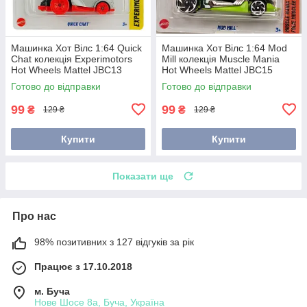
Машинка Хот Вілс 1:64 Quick
Машинка Хот Вілс 1:64 Mod
Chat колекція Experimotors
Mill колекція Muscle Mania
Hot Wheels Mattel JBC13
Hot Wheels Mattel JBC15
Готово до відправки
Готово до відправки
99
99
₴
₴
129 ₴
129 ₴
Купити
Купити
Показати ще
Про нас
98% позитивних з 127 відгуків за рік
Працює з 17.10.2018
м. Буча
Нове Шосе 8а, Буча, Україна