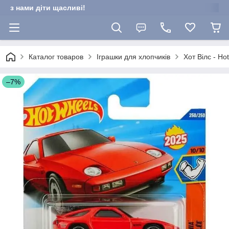
з нами діти щасливі!
Каталог товаров
Іграшки для хлопчиків
Хот Вілс - Ho
–7%