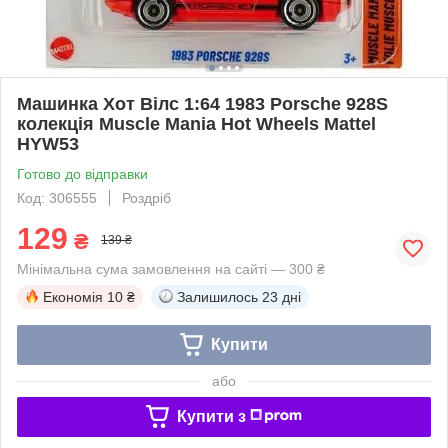
Машинка Хот Вілс 1:64 1983 Porsche 928S
колекція Muscle Mania Hot Wheels Mattel
HYW53
Готово до відправки
Код: 306555
Роздріб
129
₴
139 ₴
Мінімальна сума замовлення на сайті — 300 ₴
Економія
10 ₴
Залишилось
23 дні
Купити
або
Купити з