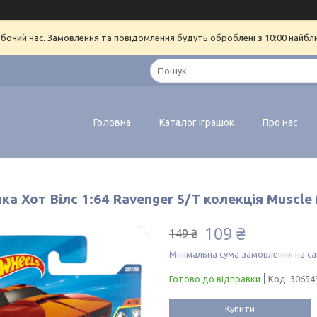
обочий час. Замовлення та повідомлення будуть оброблені з 10:00 найбл
Головна
Каталог іграшок
Про нас
а Хот Вілс 1:64 Ravenger S/T колекція Muscle
109 ₴
149 ₴
Мінімальна сума замовлення на са
Готово до відправки
Код:
30654
Купити