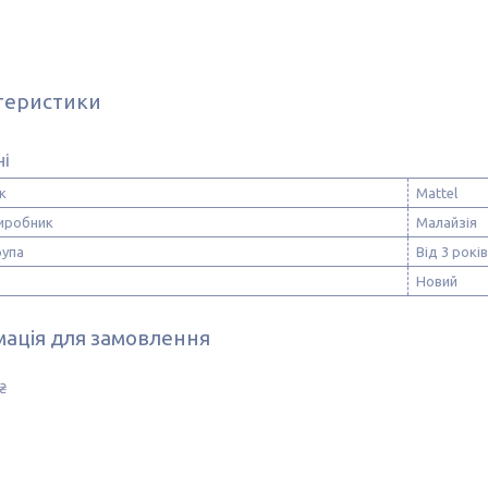
теристики
ні
к
Mattel
виробник
Малайзія
рупа
Від 3 років
Новий
ація для замовлення
₴