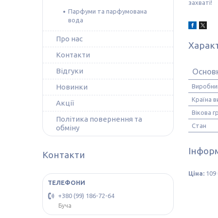
захваті!
Парфуми та парфумована
вода
Про нас
Харак
Контакти
Основ
Відгуки
Виробни
Новинки
Країна 
Акції
Вікова г
Політика повернення та
Стан
обміну
Інформ
Контакти
Ціна:
109 
+380 (99) 186-72-64
Буча