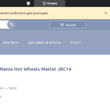
Кошик
ижчого робочого дня (сьогодні).
Кошик
Контакти
Доставка та оплата
Статті
 Mania Hot Wheels Mattel JBC14
йті — 300 ₴
3