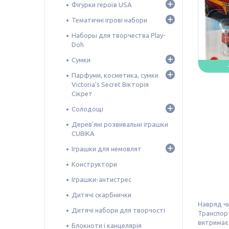
Фігурки героїв USA
Тематичні ігрові набори
Наборы для творчества Play-
Doh
Сумки
Парфуми, косметика, сумки
Victoria's Secret Вікторія
Сікрет
Солодощі
Дерев'яні розвивальні іграшки
CUBIKA
Іграшки для немовлят
Конструктори
Іграшки-антистрес
Дитячі скарбнички
Навряд чи
Дитячі набори для творчості
Транспорт
витримає 
Блокноти і канцелярія