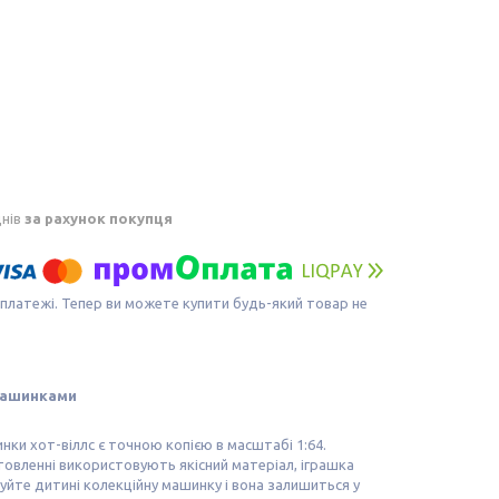
днів
за рахунок покупця
 платежі. Тепер ви можете купити будь-який товар не
машинками
и хот-віллс є точною копією в масштабі 1:64.
товленні використовують якісний матеріал, іграшка
руйте дитині колекційну машинку і вона залишиться у