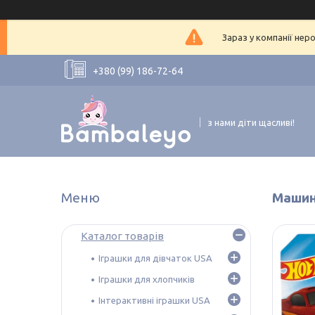
Зараз у компанії нер
+380 (99) 186-72-64
з нами діти щасливі!
Машинк
Каталог товарів
Іграшки для дівчаток USA
Іграшки для хлопчиків
Інтерактивні іграшки USA