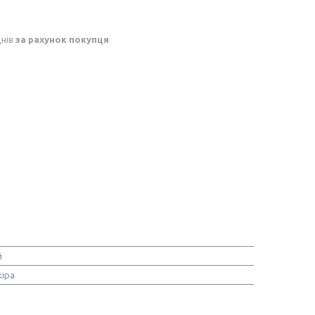
днів
за рахунок покупця
й
іра