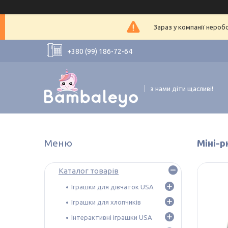
Зараз у компанії нероб
+380 (99) 186-72-64
з нами діти щасливі!
Міні-р
Каталог товарів
Іграшки для дівчаток USA
Іграшки для хлопчиків
Інтерактивні іграшки USA