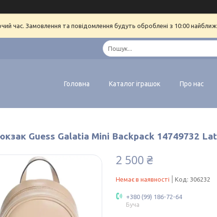
очий час. Замовлення та повідомлення будуть оброблені з 10:00 найближч
Головна
Каталог іграшок
Про нас
юкзак Guess Galatia Mini Backpack 14749732 Lat
2 500 ₴
Немає в наявності
Код:
306232
+380 (99) 186-72-64
Буча