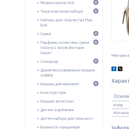
Фігурки героїв USA
Тематичні ігрові набори
Наборы для творчества Play-
Doh
Сумки
Парфуми, косметика, сумки
Victoria's Secret Вікторія
Сікрет
Міні-рюкз
Солодощі
Дерев'яні розвивальні іграшки
CUBIKA
Харак
Іграшки для немовлят
Конструктори
Основ
Іграшки-антистрес
Колір
Дитячі скарбнички
Матеріа
Дитячі набори для творчості
Інформ
Блокноти і канцелярія