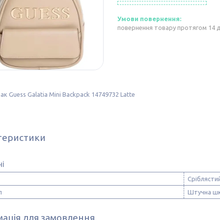
повернення товару протягом 14 
ак Guess Galatia Mini Backpack 14749732 Latte
теристики
ні
Сріблясти
л
Штучна шк
ація для замовлення