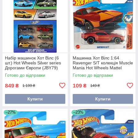
Набір машинок Хот Вілс (6
Машинка Хот Вілс 1:64
шт.) Hot Wheels Silver series
Ravenger S/T колекція Muscle
Дорогами Європи (JBY79)
Mania Hot Wheels Mattel
JBC14
Готово до відправки
Готово до відправки
849
109
₴
₴
1 199 ₴
149 ₴
Купити
Купити
–27%
–23%