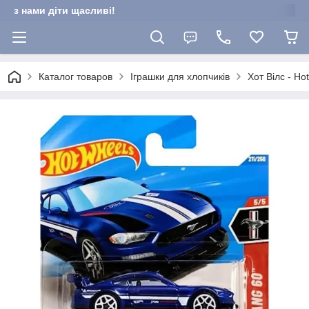
з нами діти щасливі!
Каталог товаров
Іграшки для хлопчиків
Хот Вілс - Ho