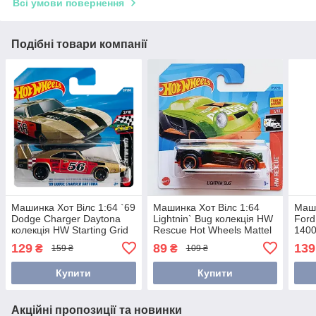
Всі умови повернення
Подібні товари компанії
Машинка Хот Вілс 1:64 `69
Машинка Хот Вілс 1:64
Маши
Dodge Charger Daytona
Lightnin` Bug колекція HW
Ford
колекція HW Starting Grid
Rescue Hot Wheels Mattel
1400
Hot Wheels Mattel JJH97
HKJ18
Whee
129
89
139
₴
₴
159 ₴
109 ₴
Купити
Купити
Акційні пропозиції та новинки