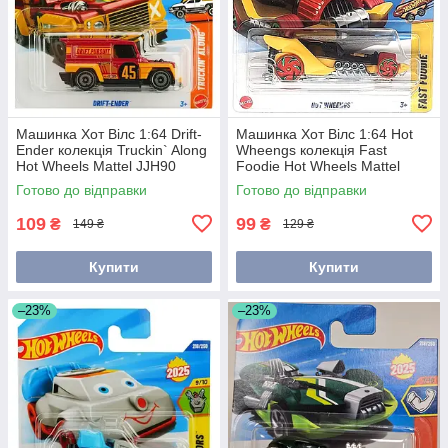
Машинка Хот Вілс 1:64 Drift-
Машинка Хот Вілс 1:64 Hot
Ender колекція Truckin` Along
Wheengs колекція Fast
Hot Wheels Mattel JJH90
Foodie Hot Wheels Mattel
JBC02
Готово до відправки
Готово до відправки
109
99
₴
₴
149 ₴
129 ₴
Купити
Купити
–23%
–23%