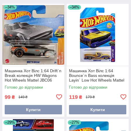
–34%
–34%
Машинка Хот Вілс 1:64 Drift`n
Машинка Хот Вілс 1:64
Break колекція HW Wagons
Bounce`n Bass колекція
Hot Wheels Mattel JBC06
Layin` Low Hot Wheels Mattel
JJH32
Готово до відправки
Готово до відправки
99
119
₴
₴
149 ₴
179 ₴
Купити
Купити
–29%
–27%