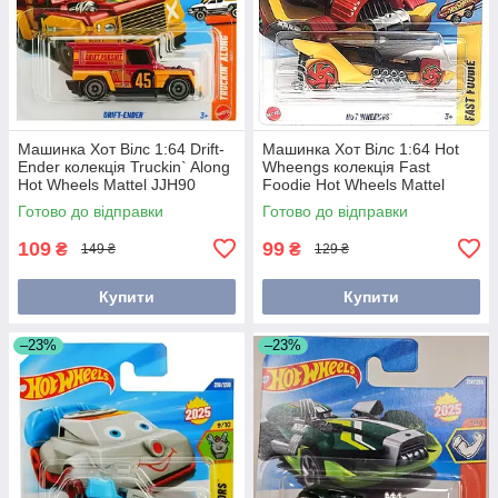
Машинка Хот Вілс 1:64 Drift-
Машинка Хот Вілс 1:64 Hot
Ender колекція Truckin` Along
Wheengs колекція Fast
Hot Wheels Mattel JJH90
Foodie Hot Wheels Mattel
JBC02
Готово до відправки
Готово до відправки
109
99
₴
₴
149 ₴
129 ₴
Купити
Купити
–23%
–23%