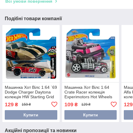
Всі умови повернення
Подібні товари компанії
Машинка Хот Вілс 1:64 `69
Машинка Хот Вілс 1:64
Маши
Dodge Charger Daytona
Crate Racer колекція
Alfa
колекція HW Starting Grid
Experimotors Hot Wheels
коле
Hot Wheels Mattel JJH97
Mattel JBB02
Hot 
129
109
129
₴
₴
159 ₴
129 ₴
Купити
Купити
Акційні пропозиції та новинки