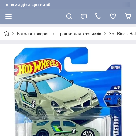
з нами діти щасливі!
Каталог товаров
Іграшки для хлопчиків
Хот Вілс - Ho