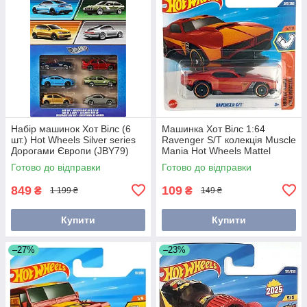
Набір машинок Хот Вілс (6
Машинка Хот Вілс 1:64
шт.) Hot Wheels Silver series
Ravenger S/T колекція Muscle
Дорогами Європи (JBY79)
Mania Hot Wheels Mattel
JBC14
Готово до відправки
Готово до відправки
849
109
₴
₴
1 199 ₴
149 ₴
Купити
Купити
–27%
–23%