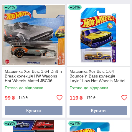
–34%
–34%
Машинка Хот Вілс 1:64 Drift`n
Машинка Хот Вілс 1:64
Break колекція HW Wagons
Bounce`n Bass колекція
Hot Wheels Mattel JBC06
Layin` Low Hot Wheels Mattel
JJH32
Готово до відправки
Готово до відправки
99
119
₴
₴
149 ₴
179 ₴
Купити
Купити
–29%
–27%