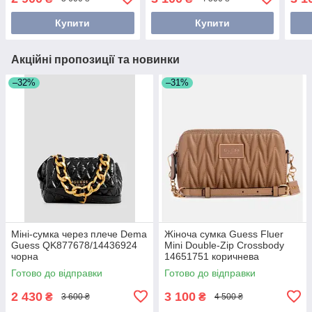
Купити
Купити
Акційні пропозиції та новинки
–32%
–31%
Міні-сумка через плече Dema
Жіноча сумка Guess Fluer
Guess QK877678/14436924
Mini Double-Zip Crossbody
чорна
14651751 коричнева
Готово до відправки
Готово до відправки
2 430
3 100
₴
₴
3 600 ₴
4 500 ₴