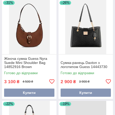
–31%
–26%
Жіноча сумка Guess Nyra
Suede Mini Shoulder Bag
Сумка-ранець Daxton з
14852916 Brown
логотипом Guess 14443730
Готово до відправки
Готово до відправки
3 100
2 900
₴
₴
4 500 ₴
3 900 ₴
Купити
Купити
–22%
–19%