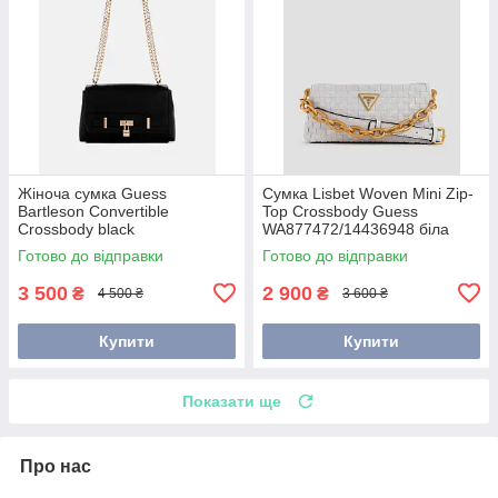
Жіноча сумка Guess
Сумка Lisbet Woven Mini Zip-
Bartleson Convertible
Top Crossbody Guess
Crossbody black
WA877472/14436948 біла
14651735/EG938821
Готово до відправки
Готово до відправки
3 500
2 900
₴
₴
4 500 ₴
3 600 ₴
Купити
Купити
Показати ще
Про нас