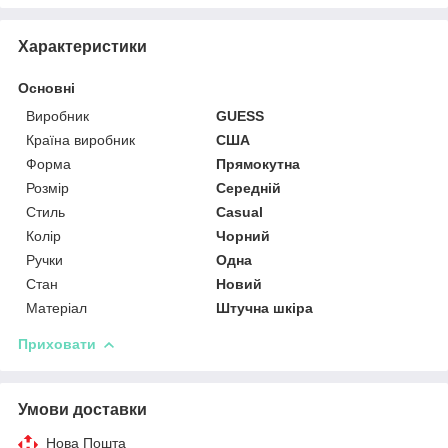
Характеристики
Основні
Виробник
GUESS
Країна виробник
США
Форма
Прямокутна
Розмір
Середній
Стиль
Casual
Колір
Чорний
Ручки
Одна
Стан
Новий
Матеріал
Штучна шкіра
Приховати
Умови доставки
Нова Пошта