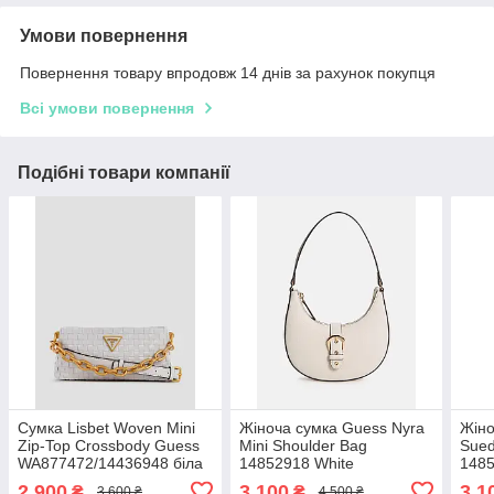
Умови повернення
Повернення товару впродовж 14 днів за рахунок покупця
Всі умови повернення
Подібні товари компанії
Сумка Lisbet Woven Mini
Жіноча сумка Guess Nyra
Жіно
Zip-Top Crossbody Guess
Mini Shoulder Bag
Sued
WA877472/14436948 біла
14852918 White
148
2 900
3 100
3 1
₴
₴
3 600 ₴
4 500 ₴