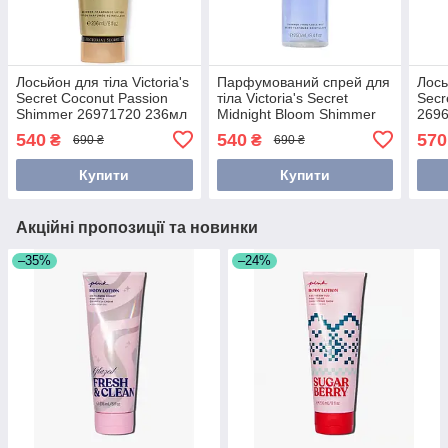
Лосьйон для тіла Victoria's
Парфумований спрей для
Лось
Secret Coconut Passion
тіла Victoria's Secret
Secr
Shimmer 26971720 236мл
Midnight Bloom Shimmer
269
27081500 250мл
540
540
570
₴
₴
690 ₴
690 ₴
Купити
Купити
Акційні пропозиції та новинки
–35%
–24%