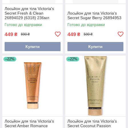
Лосьйон для тіла Victoria's
Secret Fresh & Clean
Лосьйон для тіла Victoria's
26894029 (6318) 236мл
Secret Sugar Berry 26894953
Готово до відправки
Готово до відправки
449
449
₴
₴
690 ₴
590 ₴
Купити
Купити
–22%
–22%
Лосьйон для тіла Victoria's
Лосьйон для тіла Victoria's
Secret Amber Romance
Secret Coconut Passion