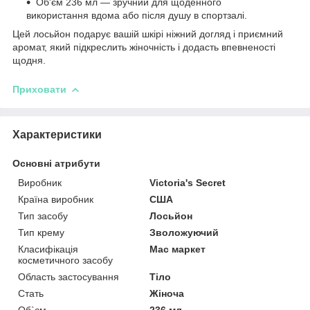
Об'єм 236 мл — зручний для щоденного
використання вдома або після душу в спортзалі.
Цей лосьйон подарує вашій шкірі ніжний догляд і приємний
аромат, який підкреслить жіночність і додасть впевненості
щодня.
Приховати
Характеристики
Основні атрибути
Виробник
Victoria's Secret
Країна виробник
США
Тип засобу
Лосьйон
Тип крему
Зволожуючий
Класифікація
Мас маркет
косметичного засобу
Область застосування
Тіло
Стать
Жіноча
Об`єм
236 мл