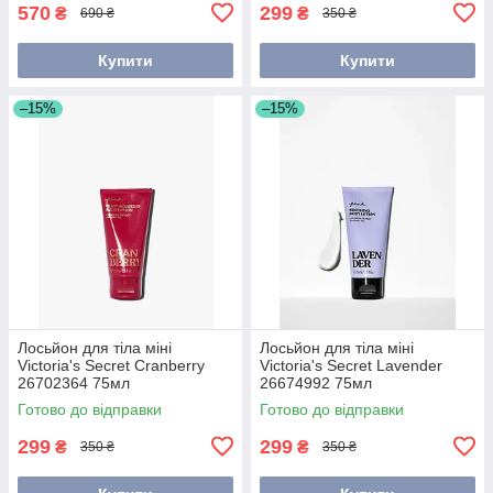
570
299
₴
₴
690 ₴
350 ₴
Купити
Купити
–15%
–15%
Лосьйон для тіла міні
Лосьйон для тіла міні
Victoria's Secret Cranberry
Victoria's Secret Lavender
26702364 75мл
26674992 75мл
Готово до відправки
Готово до відправки
299
299
₴
₴
350 ₴
350 ₴