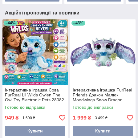
Акційні пропозиції та новинки
–44%
–43%
Інтерактивна іграшка Сова
Інтерактивна іграшка FurReal
FurReal Lil Wilds Owlen The
Friends Дракон Малюк
Owl Toy Electronic Pets 28082
Moodwings Snow Dragon
Just Play
F1389
Готово до відправки
Готово до відправки
949
1 999
₴
₴
1 690 ₴
3 499 ₴
Купити
Купити