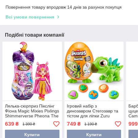
Повернення товару впродовж 14 днів за рахунок покупця
Всі умови повернення
Подібні товари компанії
Лялька-сюрприз Пікслінг
Ігровий набір з
Барб
Фіона Magic Mixies Pixlings
динозавром Стегозавр та
цуце
Shimmerverse Pheona The
тістом для ліпки Zuru
Camp
Pheonix 14910
Smashers Junior Dino
639
749
999
₴
₴
1 390 ₴
1 190 ₴
Stegasaurus 74116D
Купити
Купити