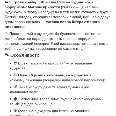
🏡✨
Ігровий набір Little Live Pets — Будиночок зі
сюрпризом: Магічне прибуття (26477)
— це чарівний
будиночок, у якому народжується твій новий пухнастий друг!
Повний загадок, сюрпризів і яскравих емоцій, цей набір дарує
дітям справжнє диво —
магічна поява інтерактивного
вихованця
.
🍼 Просто налий воду в димохід будиночка — і почнеться
магія: з'явиться пара, дах змінить колір, а зсередини
вискочить милий сюрприз! Який вихованець потрапить саме
тобі — залишиться таємницею до самого кінця!
🐾 Особливості:
🎁 Ефект "магічного прибуття" — інтерактивне
відкриття;
🧸 Один з
6 різних вихованців-сюрпризів
в
кожному пакованні (всередині випадкового персонажа);
🌈 Зміна кольору даху та ефект туману у разі
додавання води;
🏠 Повноцінна ігрова зона: будиночок з аксесуарами
та місцем для вихованця;
💖 Ідеально підходить для колекціонування й
сюжетних ігор.