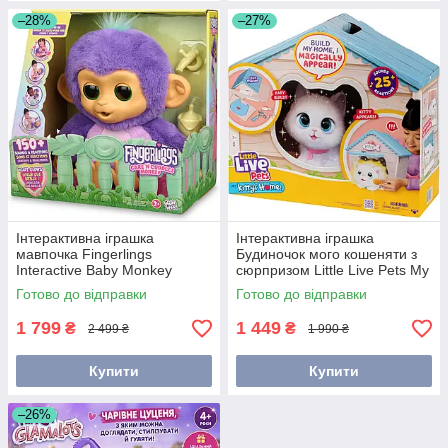
–28%
–27%
Інтерактивна іграшка
Інтерактивна іграшка
мавпочка Fingerlings
Будиночок мого кошеняти з
Interactive Baby Monkey
сюрпризом Little Live Pets My
Sunny WowWee 3191
Kitty's Home 26546
Готово до відправки
Готово до відправки
1 799
1 449
₴
₴
2 499 ₴
1 990 ₴
Купити
Купити
–26%