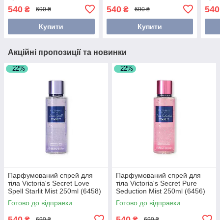
(6458) 26868078
250
540
540
540
₴
₴
690 ₴
690 ₴
Купити
Купити
Акційні пропозиції та новинки
–22%
–22%
Парфумований спрей для
Парфумований спрей для
тіла Victoria's Secret Love
тіла Victoria's Secret Pure
Spell Starlit Mist 250ml (6458)
Seduction Mist 250ml (6456)
26868078
26868076
Готово до відправки
Готово до відправки
540
540
₴
₴
690 ₴
690 ₴