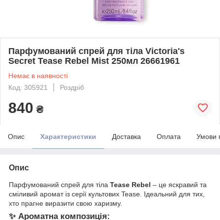
Парфумований спрей для тіла Victoria's
Secret Tease Rebel Mist 250мл 26661961
Немає в наявності
Код: 305921
Роздріб
840
₴
Опис
Характеристики
Доставка
Оплата
Умови 
Опис
Парфумований спрей для тіла
Tease Rebel
– це яскравий та
сміливий аромат із серії культових Tease. Ідеальний для тих,
хто прагне виразити свою харизму.
✨ Ароматна композиція: