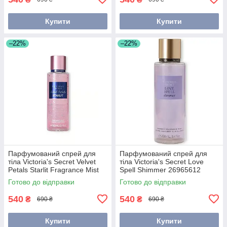
Купити
Купити
–22%
–22%
Парфумований спрей для
Парфумований спрей для
тіла Victoria's Secret Velvet
тіла Victoria's Secret Love
Petals Starlit Fragrance Mist
Spell Shimmer 26965612
250ml 26868079
250мл
Готово до відправки
Готово до відправки
540
540
₴
₴
690 ₴
690 ₴
Купити
Купити