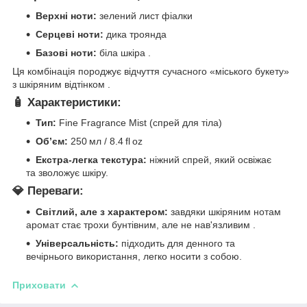
Верхні ноти:
зелений лист фіалки
Серцеві ноти:
дика троянда
Базові ноти:
біла шкіра .
Ця комбінація породжує відчуття сучасного «міського букету»
з шкіряним відтінком .
🧴 Характеристики:
Тип:
Fine Fragrance Mist (спрей для тіла)
Об’єм:
250 мл / 8.4 fl oz
Екстра-легка текстура:
ніжний спрей, який освіжає
та зволожує шкіру.
💎 Переваги:
Світлий, але з характером:
завдяки шкіряним нотам
аромат стає трохи бунтівним, але не нав'язливим .
Універсальність:
підходить для денного та
вечірнього використання, легко носити з собою.
Приховати