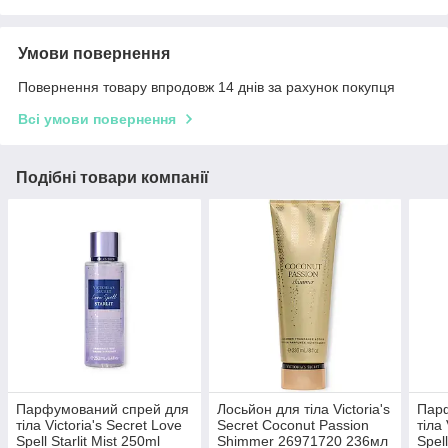
Умови повернення
Повернення товару впродовж 14 днів за рахунок покупця
Всі умови повернення
Подібні товари компанії
Парфумований спрей для
Лосьйон для тіла Victoria's
Пар
тіла Victoria's Secret Love
Secret Coconut Passion
тіла 
Spell Starlit Mist 250ml
Shimmer 26971720 236мл
Spel