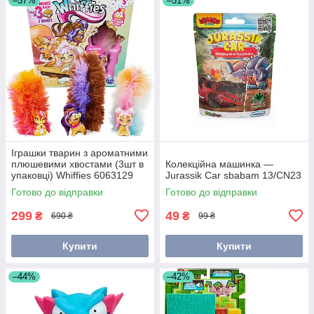
–57%
–51%
Іграшки тварин з ароматними
плюшевими хвостами (3шт в
Колекційна машинка —
упаковці) Whiffies 6063129
Jurassik Car sbabam 13/CN23
Spin Master
Готово до відправки
Готово до відправки
299
49
₴
₴
690 ₴
99 ₴
Купити
Купити
–44%
–42%