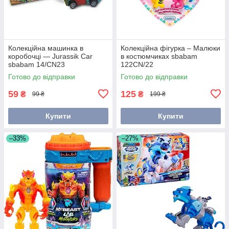
Колекційна машинка в
Колекційна фігурка – Малюки
коробочці — Jurassik Car
в костюмчиках sbabam
sbabam 14/CN23
122CN/22
Готово до відправки
Готово до відправки
59
125
₴
₴
99 ₴
199 ₴
Купити
Купити
–33%
–27%