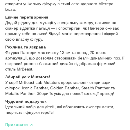
створити унікальну фігурку в стилі легендарного Містера
Біста.
Епічне перетворення
Додай рідину для мутації у спеціальну камеру, натисни на
сканер відбитка пальця — і спостерігай, як Пантера оживає
прямо у тебе на очах! Відчуй магію перетворення і відкрий
свою власну фігуру.
Рухлива та яскрава
Фігурка Пантери має висоту 13 см та понад 20 точок
артикуляції, що дозволяє створювати безліч динамічних поз. Її
яскравий рожево-блакитний дизайн відображає фірмовий
стиль MrBeast.
Збирай усіх Mutators!
У серії MrBeast Lab Mutators представлені чотири види
фігурок: Iconic Panther, Golden Panther, Stealth Panther та
Metallic Panther. Збери їх усіх для повної колекції пригод!
Чудовий подарунок
Ідеальний вибір для дітей, які обожнюють експерименти,
творчість і фігурки героїв!
Приховати