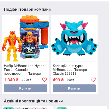
Подібні товари компанії
Набір MrBeast Lab Hyper
Колекційна фігурка
Fusion Станція
MrBeast Lab Пантера
перетворення Пантера
Classic 123819
вогняна 124285
1 349
499
₴
₴
1 999 ₴
890 ₴
Купити
Купити
Акційні пропозиції та новинки