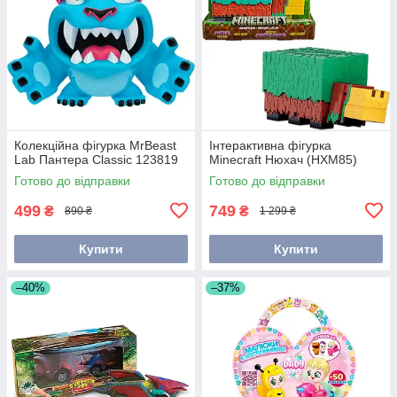
Колекційна фігурка MrBeast
Інтерактивна фігурка
Lab Пантера Classic 123819
Minecraft Нюхач (HXM85)
Готово до відправки
Готово до відправки
499
749
₴
₴
890 ₴
1 299 ₴
Купити
Купити
–40%
–37%