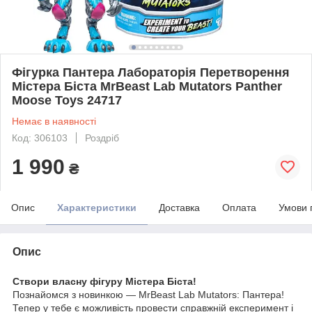
Фігурка Пантера Лабораторія Перетворення
Містера Біста MrBeast Lab Mutators Panther
Moose Toys 24717
Немає в наявності
Код: 306103
Роздріб
1 990
₴
Опис
Характеристики
Доставка
Оплата
Умови 
Опис
Створи власну фігуру Містера Біста!
Познайомся з новинкою — MrBeast Lab Mutators: Пантера!
Тепер у тебе є можливість провести справжній експеримент і