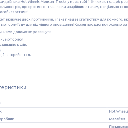
и-двійники Hot Wheels Monster Trucks у масштабі 1:64 чекають, щоб роз
к-монстрів, що протистоять епічним аварійним атакам, спеціально створ
 особистостями!
ет включає двох противників, і пакет надає статистику для кожного, вкл
 і моторну їзду для відмінного оповідання! Кожен продається окремо за
шинками допоможе розвинути:
бну моторику;
рдинацію рухів;
;
ційне сприйняття.
теристики
ні
к
Hot Wheel
виробник
Малайзія
Позашлях