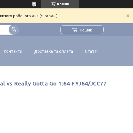
Кошик
ижчого робочого дня (сьогодні).
Кошик
Контакти
Доставка та оплата
Статті
l vs Really Gotta Go 1:64 FYJ64/JCC77