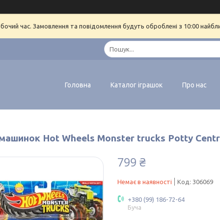
обочий час. Замовлення та повідомлення будуть оброблені з 10:00 найбл
Головна
Каталог іграшок
Про нас
машинок Hot Wheels Monster trucks Potty Centra
799 ₴
Немає в наявності
Код:
306069
+380 (99) 186-72-64
Буча