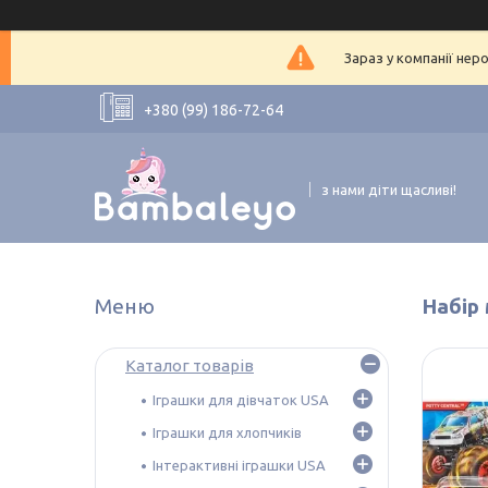
Зараз у компанії нер
+380 (99) 186-72-64
з нами діти щасливі!
Набір 
Каталог товарів
Іграшки для дівчаток USA
Іграшки для хлопчиків
Інтерактивні іграшки USA