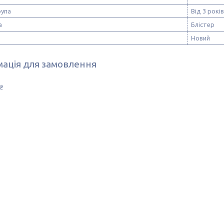
рупа
Від 3 років
а
Блістер
Новий
ація для замовлення
₴