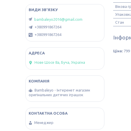
Вікова г
Упаковк
bambaleyo2016@gmail.com
Стан
+380991867264
+380991867264
Інформ
Ціна:
799 
Нове Шосе 8а, Буча, Україна
Bambaleyo - Інтеренет магазин
оригінальних дитячих іграшок
Менеджер