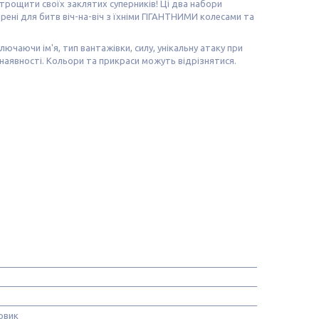
трощити своїх заклятих суперників! Ці два набори
ені для битв віч-на-віч з їхніми ГІГАНТНИМИ колесами та
ючаючи ім'я, тип вантажівки, силу, унікальну атаку при
 наявності. Кольори та прикраси можуть відрізнятися.
s
овик