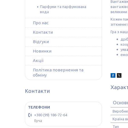
Вантажівк
Парфуми та парфумована
вантажіво
вода
великими
Кожен пак
Про нас
зіткненні
Контакти
Гра з ма
дрі
Відгуки
коо
уява
Новинки
емо
Акції
Політика повернення та
обміну
Харак
Контакти
Основ
Виробни
+380 (99) 186-72-64
Країна 
Буча
Тип