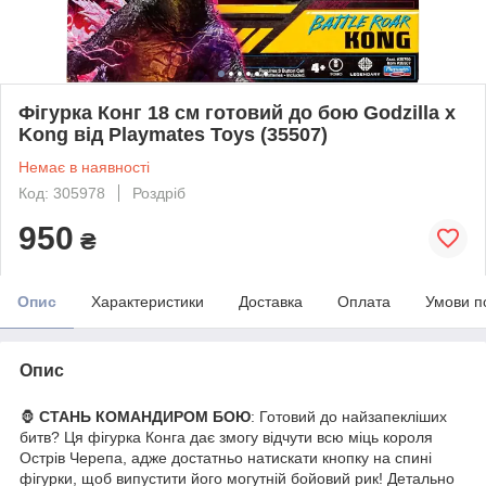
Фігурка Конг 18 см готовий до бою Godzilla x
Kong від Playmates Toys (35507)
Немає в наявності
Код: 305978
Роздріб
950
₴
Опис
Характеристики
Доставка
Оплата
Умови п
Опис
🦍
СТАНЬ КОМАНДИРОМ БОЮ
: Готовий до найзапекліших
битв? Ця фігурка Конга дає змогу відчути всю міць короля
Острів Черепа, адже достатньо натискати кнопку на спині
фігурки, щоб випустити його могутній бойовий рик! Детально