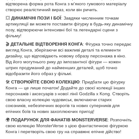
відтворена форма рота Конга з м'якого гумового матеріалу
створює реалістичний вираз, коли він ричить.
💥
ДИНАМІЧНІ ПОЗИ І БОЇ
: Завдяки численним точкам
артикуляції ви можете поставити фігурку в будь-яку динамічну
позу, відтворюючи інтенсивні бої та легендарні сцени з
фільму!
🎬
ДЕТАЛЬНЕ ВІДТВОРЕННЯ КОНГА
: Фігурка точно передає
вигляд Конга, зберігаючи всі важливі деталі та елементи
дизайну, що відповідають новому образу персонажа в кіно.
Від його могутнього рику до імпозантної фігури — кожен
штрих продуманий до найменших деталей, щоб точно
відобразити його образ у фільмі.
🛠️
СТВОРЮЙТЕ СВОЮ КОЛЕКЦІЮ
: Придбати цю фігурку
Конга — це лише початок! Додайте до своєї колекції інших
персонажів і аксесуарів з нової лінії Godzilla x Kong. Створіть
свою власну колекцію чудовиськ, включаючи старих
союзників, небезпечних ворогів та нових суперників для
епічних боїв та нових захоплюючих пригод!
🌍
ПОДАРУНОК ДЛЯ ФАНАТІВ MONSTERVERSE
: Розпочніть
свою колекцію MonsterVerse з цією фантастичною фігуркою
Конга і перетворіть свою гру на справжнє епічне дійство!