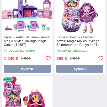
Ігровий набір Чарівний замок
Лялька-сюрприз Пікслінг
Magic Mixies Mixlings Magic
Кетлін Magic Mixies Pixlings
Castle (14697)
Shimmerverse Catlyn 14911
Готово до відправки
Готово до відправки
1 249
889
₴
₴
1 990 ₴
1 390 ₴
Купити
Купити
–32%