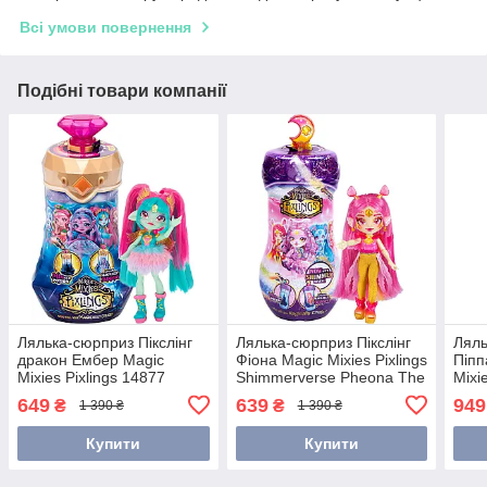
Всі умови повернення
Подібні товари компанії
Лялька-сюрприз Пікслінг
Лялька-сюрприз Пікслінг
Ляль
дракон Ембер Magic
Фіона Magic Mixies Pixlings
Піпп
Mixies Pixlings 14877
Shimmerverse Pheona The
Mixi
Amber Dragon
Pheonix 14910
Reve
649
639
949
₴
₴
1 390 ₴
1 390 ₴
Fire
Купити
Купити