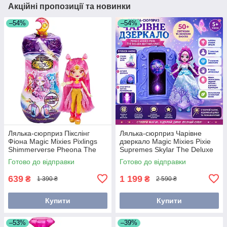
Акційні пропозиції та новинки
–54%
–54%
Лялька-сюрприз Пікслінг
Лялька-сюрприз Чарівне
Фіона Magic Mixies Pixlings
дзеркало Magic Mixies Pixie
Shimmerverse Pheona The
Supremes Skylar The Deluxe
Pheonix 14910
Butterfly Pixie 14958
Готово до відправки
Готово до відправки
639
1 199
₴
₴
1 390 ₴
2 590 ₴
Купити
Купити
–53%
–39%