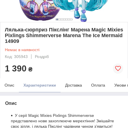
Лялька-сюрприз Пікслінг Марена Magic Mixies
Pixlings Shimmerverse Marena The Ice Mermaid
14909
Немає в наявності
Код: 305943
Роздріб
1 390
₴
Опис
Характеристики
Доставка
Оплата
Умови 
Опис
У серії Magic Mixies Pixlings Shimmerverse
представлено нове захоплююче мерехтіння! Змішайте
своє зілля, і лялька Пікслінг чарівним чином з’явиться!