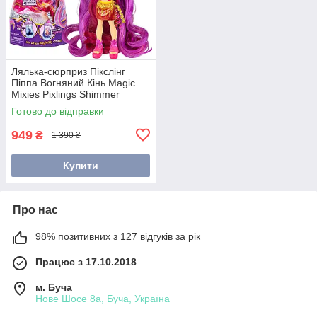
Лялька-сюрприз Пікслінг
Піппа Вогняний Кінь Magic
Mixies Pixlings Shimmer
Reveal Pippa The Firehorse
Готово до відправки
(15700)
949
₴
1 390 ₴
Купити
Про нас
98% позитивних з 127 відгуків за рік
Працює з 17.10.2018
м. Буча
Нове Шосе 8а, Буча, Україна