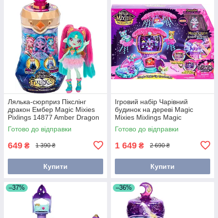
Лялька-сюрприз Пікслінг
Ігровий набір Чарівний
дракон Ембер Magic Mixies
будинок на дереві Magic
Pixlings 14877 Amber Dragon
Mixies Mixlings Magic
Treehouse 14812
Готово до відправки
Готово до відправки
649
1 649
₴
₴
1 390 ₴
2 690 ₴
Купити
Купити
–37%
–36%