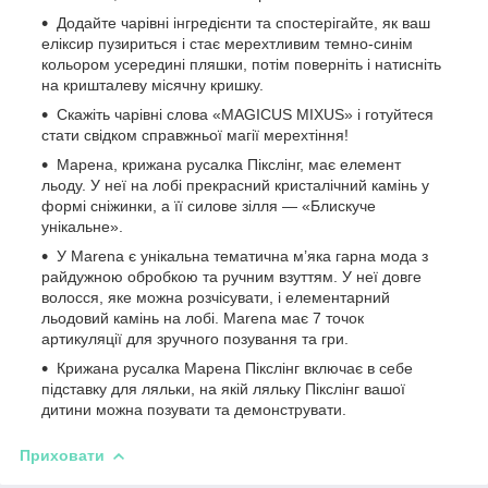
Додайте чарівні інгредієнти та спостерігайте, як ваш
еліксир пузириться і стає мерехтливим темно-синім
кольором усередині пляшки, потім поверніть і натисніть
на кришталеву місячну кришку.
Скажіть чарівні слова «MAGICUS MIXUS» і готуйтеся
стати свідком справжньої магії мерехтіння!
Марена, крижана русалка Пікслінг, має елемент
льоду. У неї на лобі прекрасний кристалічний камінь у
формі сніжинки, а її силове зілля — «Блискуче
унікальне».
У Marena є унікальна тематична м’яка гарна мода з
райдужною обробкою та ручним взуттям. У неї довге
волосся, яке можна розчісувати, і елементарний
льодовий камінь на лобі. Marena має 7 точок
артикуляції для зручного позування та гри.
Крижана русалка Марена Пікслінг включає в себе
підставку для ляльки, на якій ляльку Пікслінг вашої
дитини можна позувати та демонструвати.
Приховати