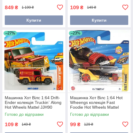
849
109
₴
₴
1 199 ₴
149 ₴
Купити
Купити
–27%
–23%
Машинка Хот Вілс 1:64 Drift-
Машинка Хот Вілс 1:64 Hot
Ender колекція Truckin` Along
Wheengs колекція Fast
Hot Wheels Mattel JJH90
Foodie Hot Wheels Mattel
JBC02
Готово до відправки
Готово до відправки
109
99
₴
₴
149 ₴
129 ₴