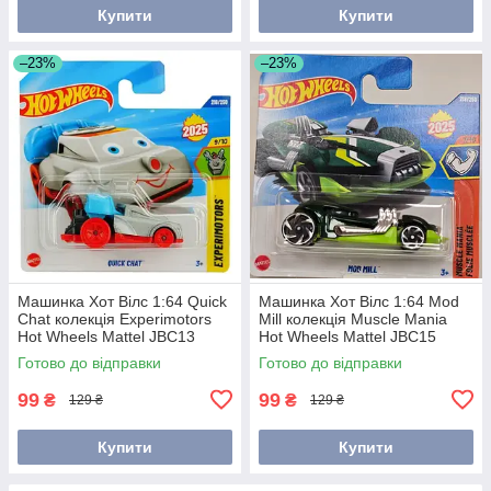
Купити
Купити
–23%
–23%
Машинка Хот Вілс 1:64 Quick
Машинка Хот Вілс 1:64 Mod
Chat колекція Experimotors
Mill колекція Muscle Mania
Hot Wheels Mattel JBC13
Hot Wheels Mattel JBC15
Готово до відправки
Готово до відправки
99
99
₴
₴
129 ₴
129 ₴
Купити
Купити