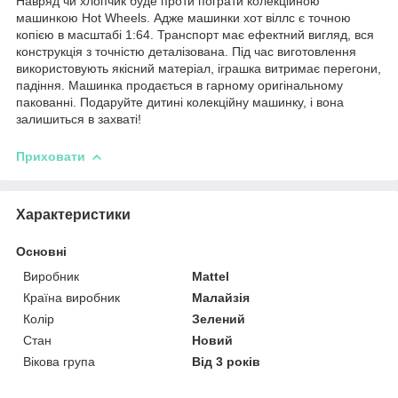
Навряд чи хлопчик буде проти пограти колекційною
машинкою Hot Wheels. Адже машинки хот віллс є точною
копією в масштабі 1:64. Транспорт має ефектний вигляд, вся
конструкція з точністю деталізована. Під час виготовлення
використовують якісний матеріал, іграшка витримає перегони,
падіння. Машинка продається в гарному оригінальному
пакованні. Подаруйте дитині колекційну машинку, і вона
залишиться в захваті!
Приховати
Характеристики
Основні
Виробник
Mattel
Країна виробник
Малайзія
Колір
Зелений
Стан
Новий
Вікова група
Від 3 років