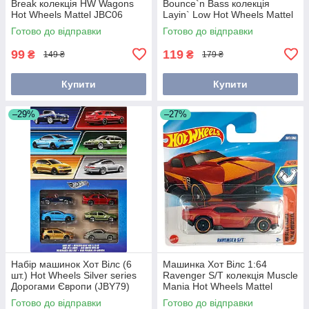
Break колекція HW Wagons
Bounce`n Bass колекція
Hot Wheels Mattel JBC06
Layin` Low Hot Wheels Mattel
JJH32
Готово до відправки
Готово до відправки
99
119
₴
₴
149 ₴
179 ₴
Купити
Купити
–29%
–27%
Набір машинок Хот Вілс (6
Машинка Хот Вілс 1:64
шт.) Hot Wheels Silver series
Ravenger S/T колекція Muscle
Дорогами Європи (JBY79)
Mania Hot Wheels Mattel
JBC14
Готово до відправки
Готово до відправки