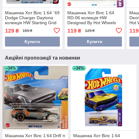
Машинка Хот Вілс 1:64 `69
Машинка Хот Вілс 1:64
Маши
Dodge Charger Daytona
RD-06 колекція HW
Deor
колекція HW Starting Grid
Designed By Hot Wheels
Hot 
Hot Wheels Mattel JJH97
Mattel HYX82
129
119
119
₴
₴
159 ₴
129 ₴
Купити
Купити
Акційні пропозиції та новинки
–34%
–34%
Машинка Хот Вілс 1:64 Drift`n
Машинка Хот Вілс 1:64