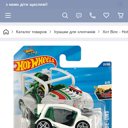
з нами діти щасливі!
Каталог товаров
Іграшки для хлопчиків
Хот Вілс - Ho