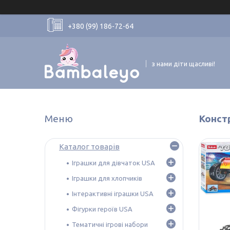
+380 (99) 186-72-64
з нами діти щасливі!
Конст
Каталог товарів
Іграшки для дівчаток USA
Іграшки для хлопчиків
Інтерактивні іграшки USA
Фігурки героїв USA
Тематичні ігрові набори