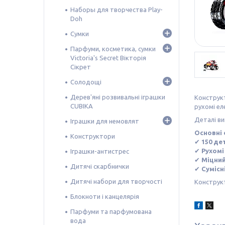
Наборы для творчества Play-
Doh
Сумки
Парфуми, косметика, сумки
Victoria's Secret Вікторія
Сікрет
Солодощі
Дерев'яні розвивальні іграшки
Констру
CUBIKA
рухомі ел
Деталі ви
Іграшки для немовлят
Основні 
Конструктори
✔
150 де
✔
Рухомі
Іграшки-антистрес
✔
Міцний
Дитячі скарбнички
✔
Сумісн
Дитячі набори для творчості
Конструкт
Блокноти і канцелярія
Парфуми та парфумована
вода