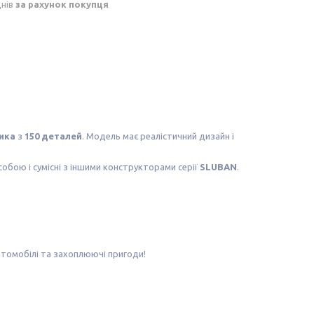
днів
за рахунок покупця
ика
з
150 деталей
. Модель має реалістичний дизайн і
 собою і сумісні з іншими конструкторами серії
SLUBAN
.
втомобілі та захоплюючі пригоди!