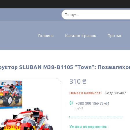
Головна
Каталог іграшок
Про нас
руктор SLUBAN M38-B1105 "Town": Позашляхов
310 ₴
Немає в наявності
Код:
305487
+380 (99) 186-72-64
Буча