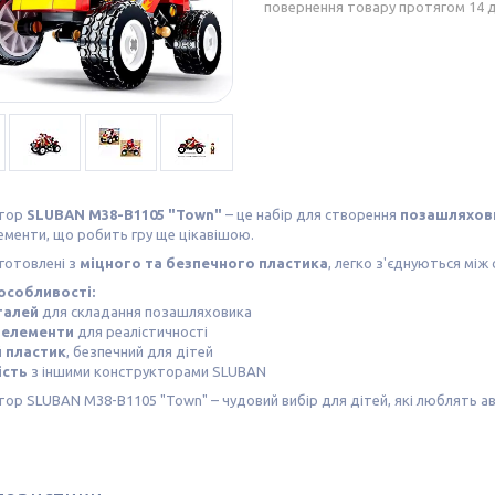
повернення товару протягом 14 
ктор
SLUBAN M38-B1105 "Town"
– це набір для створення
позашляхов
ементи, що робить гру ще цікавішою.
готовлені з
міцного та безпечного пластика
, легко з'єднуються між
особливості:
талей
для складання позашляховика
 елементи
для реалістичності
 пластик
, безпечний для дітей
ість
з іншими конструкторами SLUBAN
ор SLUBAN M38-B1105 "Town" – чудовий вибір для дітей, які люблять а