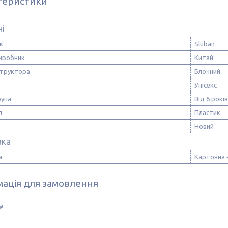
теристики
ні
к
Sluban
виробник
Китай
структора
Блочний
Унісекс
рупа
Від 6 років
л
Пластик
Новий
вка
а
Картонна 
ація для замовлення
₴