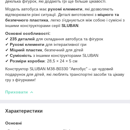
декілька фігурок, які додають грі ще більше цікавості.
Модель автобуса має
рухомі елементи
, які дозволяють
відтворювати різні ситуації. Деталі виготовлені з
міцного та
безпечного пластика
, легко з’єднуються між собою і сумісні з
іншими конструкторами серії
SLUBAN
.
Основні особливості:
✔
235 деталей
для складання автобуса та фігурок
✔
Рухомі елементи
для інтерактивної гри
✔
Міцний пластик
, безпечний для дітей
✔
Сумісність
з іншими конструкторами SLUBAN
✔
Розміри коробки
: 28,5 × 24 × 5 см
Конструктор SLUBAN M38-B0330 "Автобус" – це чудовий
подарунок для дітей, які люблять транспортні засоби та цікаву
гру з фігурками!
Приховати
Характеристики
Основні