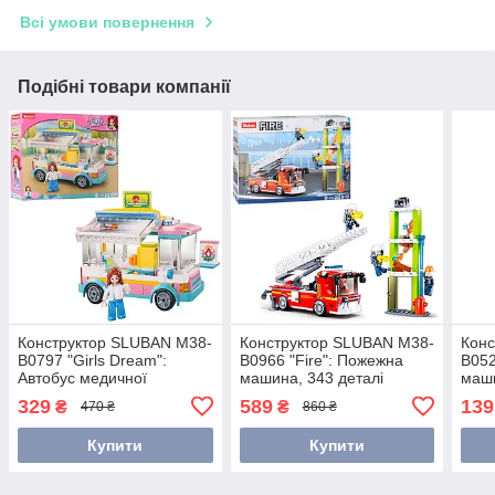
Всі умови повернення
Подібні товари компанії
Конструктор SLUBAN M38-
Конструктор SLUBAN M38-
Конс
B0797 "Girls Dream":
B0966 "Fire": Пожежна
B052
Автобус медичної
машина, 343 деталі
маши
допомоги, 195 деталей
дета
329
589
139
₴
₴
470 ₴
860 ₴
Купити
Купити