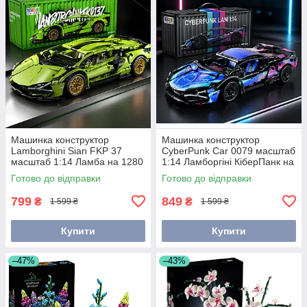
Машинка конструктор
Машинка конструктор
Lamborghini Sian FKP 37
CyberPunk Car 0079 масштаб
масштаб 1:14 Ламба на 1280
1:14 Ламборгіні КіберПанк на
деталей
1314 деталей
Готово до відправки
Готово до відправки
799
849
₴
₴
1 599 ₴
1 599 ₴
Купити
Купити
–47%
–43%