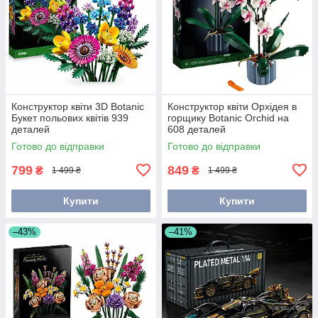
Конструктор квіти 3D Botanic
Конструктор квіти Орхідея в
Букет польових квітів 939
горщику Botanic Orchid на
деталей
608 деталей
Готово до відправки
Готово до відправки
799
849
₴
₴
1 499 ₴
1 499 ₴
Купити
Купити
–43%
–41%