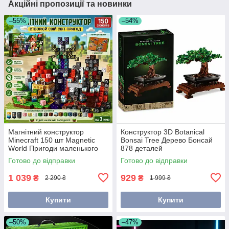
Акційні пропозиції та новинки
–55%
–54%
Магнітний конструктор
Конструктор 3D Botanical
Minecraft 150 шт Magnetic
Bonsai Tree Дерево Бонсай
World Пригоди маленького
878 деталей
привида zh026
Готово до відправки
Готово до відправки
1 039
929
₴
₴
2 290 ₴
1 999 ₴
Купити
Купити
–50%
–47%