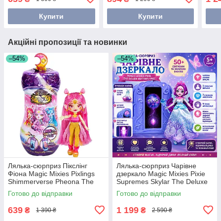
рятувальна місія)
(SM97236/6072660)
Купити
Купити
Акційні пропозиції та новинки
–54%
–54%
Лялька-сюрприз Пікслінг
Лялька-сюрприз Чарівне
Фіона Magic Mixies Pixlings
дзеркало Magic Mixies Pixie
Shimmerverse Pheona The
Supremes Skylar The Deluxe
Pheonix 14910
Butterfly Pixie 14958
Готово до відправки
Готово до відправки
639
1 199
₴
₴
1 390 ₴
2 590 ₴