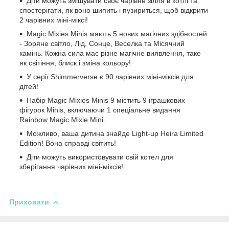
Діти можуть змішувати своє чарівне зілля в котлі та
спостерігати, як воно шипить і пузириться, щоб відкрити
2 чарівних міні-міксі!
Magic Mixies Minis мають 5 нових магічних здібностей
- Зоряне світло, Лід, Сонце, Веселка та Місячний
камінь. Кожна сила має різне магічне виявлення, таке
як світіння, блиск і зміна кольору!
У серії Shimmerverse є 90 чарівних міні-міксів для
дітей!
Набір Magic Mixies Minis 9 містить 9 іграшкових
фігурок Minis, включаючи 1 спеціальне видання
Rainbow Magic Mixie Mini.
Можливо, ваша дитина знайде Light-up Heira Limited
Edition! Вона справді світить!
Діти можуть використовувати свій котел для
зберігання чарівних міні-міксів!
Приховати