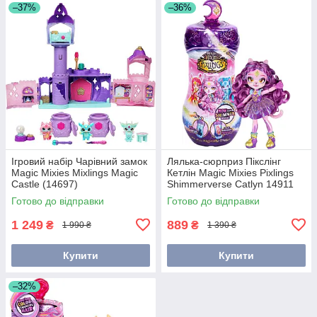
–37%
–36%
Ігровий набір Чарівний замок
Лялька-сюрприз Пікслінг
Magic Mixies Mixlings Magic
Кетлін Magic Mixies Pixlings
Castle (14697)
Shimmerverse Catlyn 14911
Готово до відправки
Готово до відправки
1 249
889
₴
₴
1 990 ₴
1 390 ₴
Купити
Купити
–32%