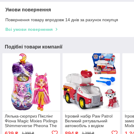
Умови повернення
Повернення товару впродовж 14 днів за рахунок покупця
Всі умови повернення
Подібні товари компанії
Лялька-сюрприз Пікслінг
Ігровий набір Paw Patrol
Ігро
Фіона Magic Mixies Pixlings
Великий рятувальний
замо
Shimmerverse Pheona The
автомобіль з водієм
Mixl
Pheonix 14910
Маршал (Пожежна
(146
639
894
1 2
₴
₴
1 390 ₴
1 290 ₴