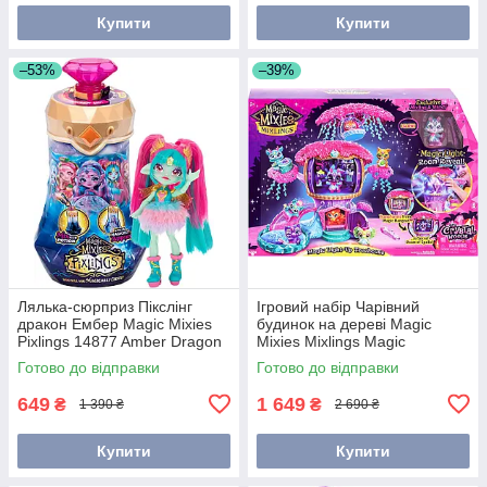
Купити
Купити
–53%
–39%
Лялька-сюрприз Пікслінг
Ігровий набір Чарівний
дракон Ембер Magic Mixies
будинок на дереві Magic
Pixlings 14877 Amber Dragon
Mixies Mixlings Magic
Treehouse 14812
Готово до відправки
Готово до відправки
649
1 649
₴
₴
1 390 ₴
2 690 ₴
Купити
Купити