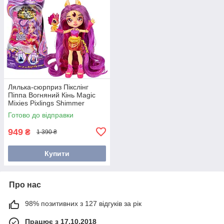
Лялька-сюрприз Пікслінг
Піппа Вогняний Кінь Magic
Mixies Pixlings Shimmer
Reveal Pippa The Firehorse
Готово до відправки
(15700)
949
₴
1 390 ₴
Купити
Про нас
98% позитивних з 127 відгуків за рік
Працює з 17.10.2018