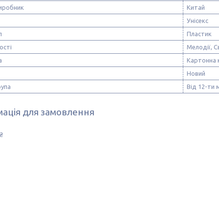
виробник
Китай
Унісекс
л
Пластик
ості
Мелодії, С
а
Картонна 
Новий
рупа
Від 12-ти 
ація для замовлення
₴