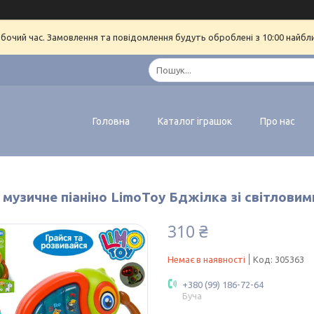
обочий час. Замовлення та повідомлення будуть оброблені з 10:00 найбл
Головна
Каталог іграшок
Про нас
е музичне піаніно LimoToy Бджілка зі світлов
310 ₴
Немає в наявності
Код:
305363
+380 (99) 186-72-64
Буча