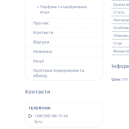
Країна 
Парфуми та парфумована
вода
Стать
Матеріа
Про нас
Особлив
Контакти
Упаковк
Відгуки
Стан
Новинки
Вікова г
Акції
Інформ
Політика повернення та
обміну
Ціна:
310 
Контакти
+380 (99) 186-72-64
Буча