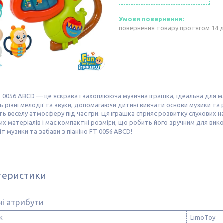
повернення товару протягом 14 
T 0056 ABCD — це яскрава і захоплююча музична іграшка, ідеальна для м
 різні мелодії та звуки, допомагаючи дитині вивчати основи музики та
 веселу атмосферу під час гри. Ця іграшка сприяє розвитку слухових нав
их матеріалів і має компактні розміри, що робить його зручним для ви
іт музики та забави з піаніно FT 0056 ABCD!
теристики
і атрибути
к
LimoToy