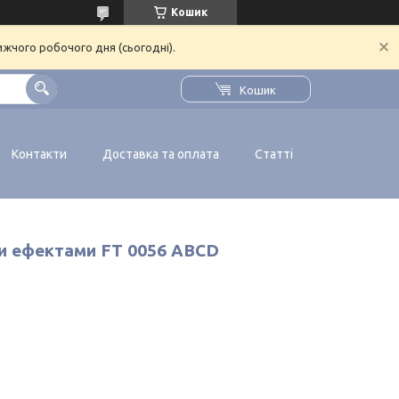
Кошик
ижчого робочого дня (сьогодні).
Кошик
Контакти
Доставка та оплата
Статті
ими ефектами FT 0056 ABCD