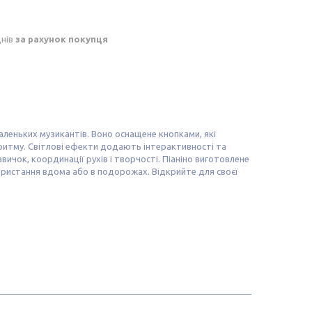
днів
за рахунок покупця
аленьких музикантів. Воно оснащене кнопками, які
 ритму. Світлові ефекти додають інтерактивності та
ичок, координації рухів і творчості. Піаніно виготовлене
користання вдома або в подорожах. Відкрийте для своєї