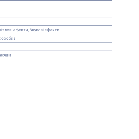
вітлові ефекти, Звукові ефекти
коробка
місяців