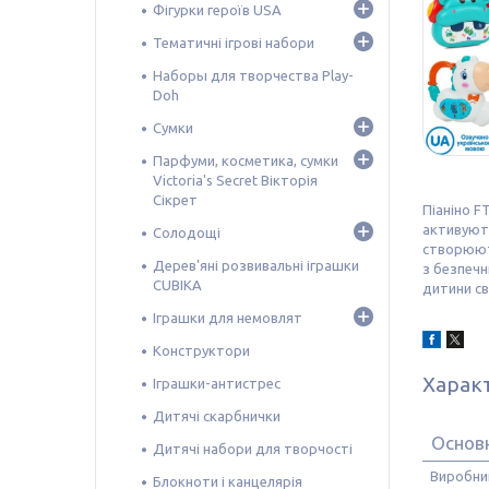
Фігурки героїв USA
Тематичні ігрові набори
Наборы для творчества Play-
Doh
Сумки
Парфуми, косметика, сумки
Victoria's Secret Вікторія
Сікрет
Піаніно F
активують
Солодощі
створюють
Дерев'яні розвивальні іграшки
з безпечн
CUBIKA
дитини св
Іграшки для немовлят
Конструктори
Харак
Іграшки-антистрес
Дитячі скарбнички
Основн
Дитячі набори для творчості
Виробни
Блокноти і канцелярія