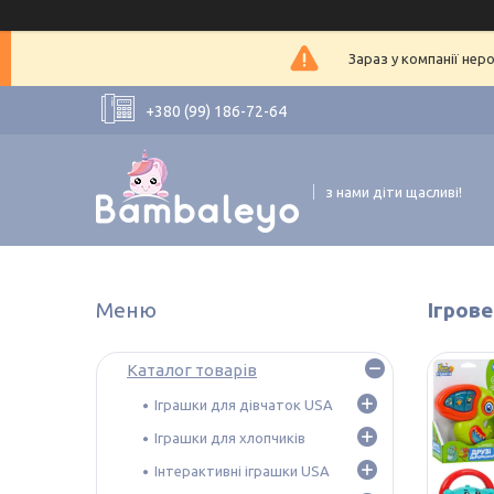
Зараз у компанії нер
+380 (99) 186-72-64
з нами діти щасливі!
Ігров
Каталог товарів
Іграшки для дівчаток USA
Іграшки для хлопчиків
Інтерактивні іграшки USA