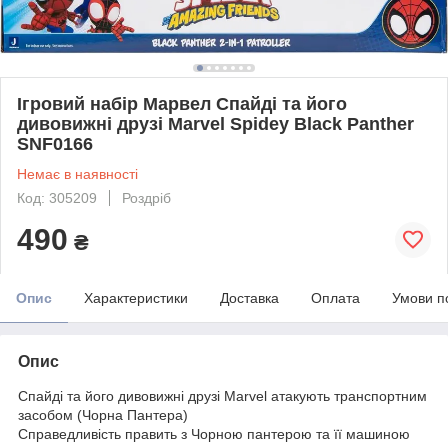
Ігровий набір Марвел Спайді та його
дивовижні друзі Marvel Spidey Black Panther
SNF0166
Немає в наявності
Код: 305209
Роздріб
490
₴
Опис
Характеристики
Доставка
Оплата
Умови п
Опис
Спайді та його дивовижні друзі Marvel атакують транспортним
засобом (Чорна Пантера)
Справедливість править з Чорною пантерою та її машиною