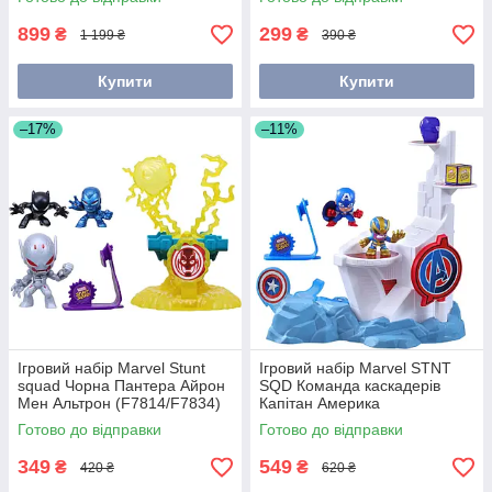
899
299
₴
₴
1 199 ₴
390 ₴
Купити
Купити
–17%
–11%
Ігровий набір Marvel Stunt
Ігровий набір Marvel STNT
squad Чорна Пантера Айрон
SQD Команда каскадерів
Мен Альтрон (F7814/F7834)
Капітан Америка
(F6894/F7059)
Готово до відправки
Готово до відправки
349
549
₴
₴
420 ₴
620 ₴