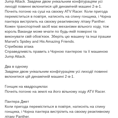
Jump Attack. Завдяки двом унікальним конфігураціям усі
лиходії повинні вклонитися цій динамічній машині 2-в-1.
Почніть погоню на суші на своєму ATV Racer. Коли пригода
переміститься в повітря, натисніть на спину гонщика, і Чорна
пантера вистрілить на своєму реактивному літаку Panther.
Кожен транспортний засіб має механізми вільного ходу, тож
король Ваканди може мчати по будь-якій поверхні та
виконувати свій обов’язок. Зберіть цю машину та інші іграшки
Marvel’s Spidey and His Amazing Friends.
Стрибкова атака
Справедливість править з Чорною пантерою та її машиною
Jump Attack.
Два в одному
Завдяки двом унікальним конфігураціям усі лиходії повинні
вклонитися цій динамічній машині 2-в-1.
Гонщик на квадроциклах
Почніть погоню на землі на його вільному ходу ATV Racer.
Пантера Джет
Коли пригода переміститься в повітря, натисніть на спину
гонщика, і Чорна пантера вистрілить на своєму реактивному
літаку Panther.