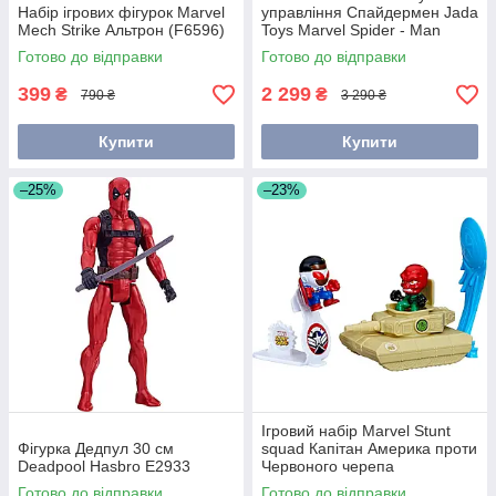
Набір ігрових фігурок Marvel
управління Спайдермен Jada
Mech Strike Альтрон (F6596)
Toys Marvel Spider - Man
Buggy RC 1:14 30997
Готово до відправки
Готово до відправки
399
2 299
₴
₴
790 ₴
3 290 ₴
Купити
Купити
–25%
–23%
Ігровий набір Marvel Stunt
Фігурка Дедпул 30 см
squad Капітан Америка проти
Deadpool Hasbro E2933
Червоного черепа
(F6895/F7064)
Готово до відправки
Готово до відправки