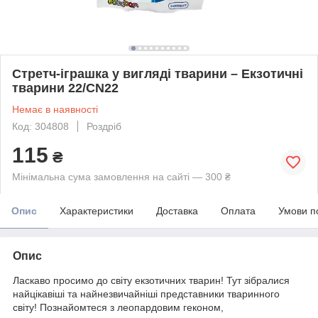
Стретч-іграшка у вигляді тварини – Екзотичні
тварини 22/CN22
Немає в наявності
Код: 304808
Роздріб
115
₴
Мінімальна сума замовлення на сайті — 300 ₴
Опис
Характеристики
Доставка
Оплата
Умови п
Опис
Ласкаво просимо до світу екзотичних тварин! Тут зібралися
найцікавіші та найнезвичайніші представники тваринного
світу! Познайомтеся з леопардовим геконом,