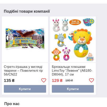
Подібні товари компанії
Стретч-іграшка у вигляді
Брязкальце плюшеве
тварини – Повелителі гір
LimoToy "Левеня" (A8180-
56/CN22
D8044), 17 см
135
129
₴
₴
180 ₴
Купити
Купити
Про нас