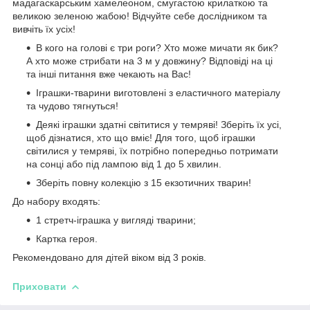
мадагаскарським хамелеоном, смугастою крилаткою та
великою зеленою жабою! Відчуйте себе дослідником та
вивчіть їх усіх!
В кого на голові є три роги? Хто може мичати як бик?
А хто може стрибати на 3 м у довжину? Відповіді на ці
та інші питання вже чекають на Вас!
Іграшки-тварини виготовлені з еластичного матеріалу
та чудово тягнуться!
Деякі іграшки здатні світитися у темряві! Зберіть їх усі,
щоб дізнатися, хто що вміє! Для того, щоб іграшки
світилися у темряві, їх потрібно попередньо потримати
на сонці або під лампою від 1 до 5 хвилин.
Зберіть повну колекцію з 15 екзотичних тварин!
До набору входять:
1 стретч-іграшка у вигляді тварини;
Картка героя.
Рекомендовано для дітей віком від 3 років.
Приховати