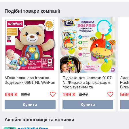
Подібні товари компанії
М'яка плюшева іграшка
Підвіска для коляски 0107-
Ляль
Ведмедик 0681-NL WinFun
NI Жираф з брязкальцем,
Fash
прорізувачем та
Біло
шарудінням Winfun
(HY
699
199
569
₴
₴
830 ₴
250 ₴
Купити
Купити
Акційні пропозиції та новинки