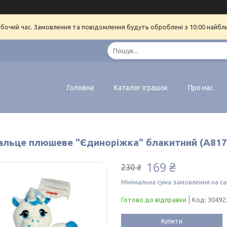
обочий час. Замовлення та повідомлення будуть оброблені з 10:00 найбл
Головна
Каталог іграшок
Про нас
альце плюшеве "Єдиноріжка" блакитний (A817
169 ₴
230 ₴
Мінімальна сума замовлення на са
Готово до відправки
Код:
30492
Купити