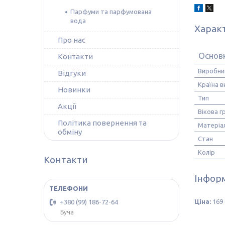
Парфуми та парфумована
вода
Харак
Про нас
Основ
Контакти
Виробни
Відгуки
Країна 
Новинки
Тип
Акції
Вікова г
Політика повернення та
Матеріа
обміну
Стан
Колір
Контакти
Інформ
Ціна:
169 
+380 (99) 186-72-64
Буча