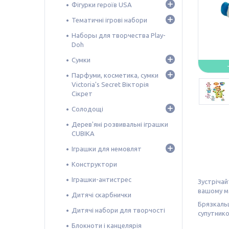
Фігурки героїв USA
Тематичні ігрові набори
Наборы для творчества Play-
Doh
Сумки
Парфуми, косметика, сумки
Victoria's Secret Вікторія
Сікрет
Солодощі
Дерев'яні розвивальні іграшки
CUBIKA
Іграшки для немовлят
Конструктори
Іграшки-антистрес
Зустрічай
вашому ма
Дитячі скарбнички
Брязкальц
Дитячі набори для творчості
супутнико
Блокноти і канцелярія