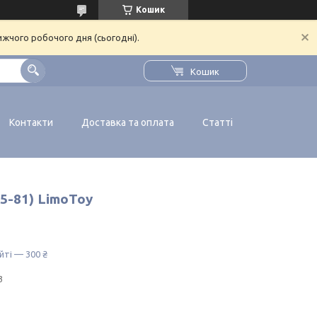
Кошик
ижчого робочого дня (сьогодні).
Кошик
Контакти
Доставка та оплата
Статті
5-81) LimoToy
йті — 300 ₴
3