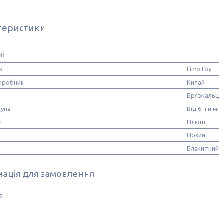
теристики
ні
к
LimoToy
виробник
Китай
Брязкальц
рупа
Від 6-ти мі
л
Плюш
Новий
Блакитний
ація для замовлення
₴