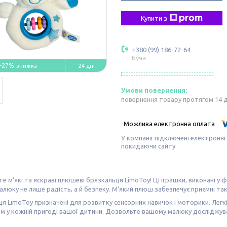
Купити з
+380 (99) 186-72-64
Буча
–27%
24 дні
повернення товару протягом 14 
У компанії підключені електронні
покидаючи сайту.
те м’які та яскраві плюшеві брязкальця LimoToy! Ці іграшки, виконані у
люку не лише радість, а й безпеку. М'який плюш забезпечує приємні т
я LimoToy призначені для розвитку сенсорних навичок і моторики. Легкі
м у кожній пригоді вашої дитини. Дозвольте вашому малюку досліджува