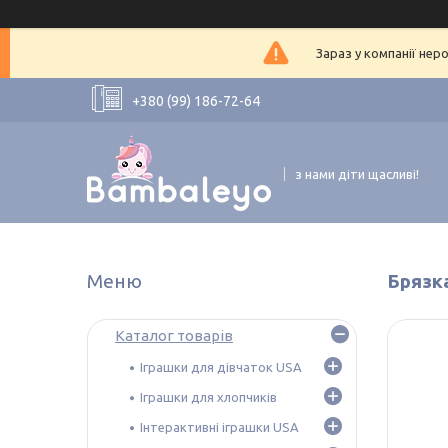
Зараз у компанії нер
+380 (99) 186-72-64
з нами діти щасливі!
Брязк
Каталог товарів
Іграшки для дівчаток USA
Іграшки для хлопчиків
Інтерактивні іграшки USA