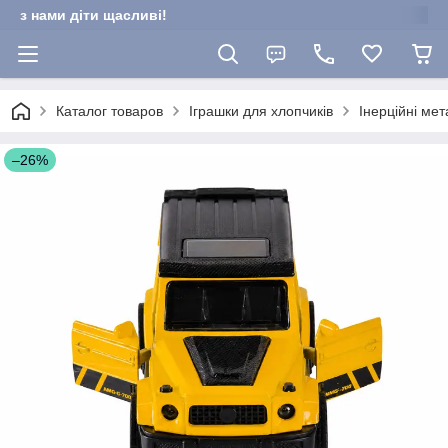
з нами діти щасливі!
Каталог товаров
Іграшки для хлопчиків
Інерційні ме
–26%