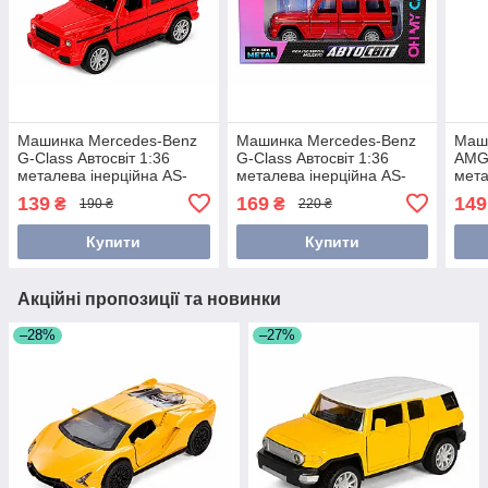
Машинка Mercedes-Benz
Машинка Mercedes-Benz
Маш
G-Class Автосвіт 1:36
G-Class Автосвіт 1:36
AMG 
металева інерційна AS-
металева інерційна AS-
мета
1892
1846
297
139
169
149
₴
₴
190 ₴
220 ₴
Купити
Купити
Акційні пропозиції та новинки
–28%
–27%