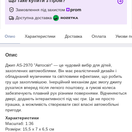
Що таке купити з Пром?
Замовлення під захистом
Доступна доставка
Опис
Характеристики
Доставка
Оплата
Умови п
Опис
Джип AS-2970 "Автосвіт" — це чудовий вибір для дітей,
захоплених автомобілями. Він має реалістичний дизайн і
обладнаний музичними та світловими ефектами, що робить
гру ще захопливішою. Інерційний механізм дає змогу джипу
рухатися вперед після легкого поштовху, а гумові колеса
забезпечують плавний рух різними поверхнями. Відчиняються
двері, додають інтерактивності під час гри. Це не просто
іграшка, а можливість створювати свої власні автомобільні
пригоди.
Характеристики
Масштаб: 1:36
Розміри: 15,5 х 7 х 6,5 см