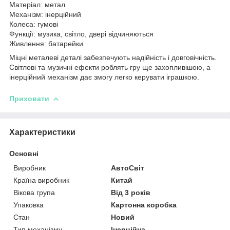
Матеріал: метал
Механізм: інерційний
Колеса: гумові
Функції: музика, світло, двері відчиняються
Живлення: батарейки
Міцні металеві деталі забезпечують надійність і довговічність.
Світлові та музичні ефекти роблять гру ще захопливішою, а
інерційний механізм дає змогу легко керувати іграшкою.
Приховати
Характеристики
Основні
Виробник
АвтоСвіт
Країна виробник
Китай
Вікова група
Від 3 років
Упаковка
Картонна коробка
Стан
Новий
Тип механізму
Інерційна