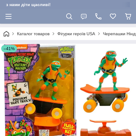
з нами діти щасливі!
Каталог товаров
Фігурки героїв USA
Черепашки Нінд
–41%