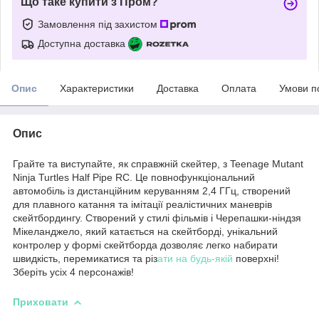
Що таке купити з Пром?
Замовлення під захистом
Доступна доставка
Опис
Характеристики
Доставка
Оплата
Умови п
Опис
Грайте та виступайте, як справжній скейтер, з Teenage Mutant
Ninja Turtles Half Pipe RC. Це повнофункціональний
автомобіль із дистанційним керуванням 2,4 ГГц, створений
для плавного катання та імітації реалістичних маневрів
скейтбордингу. Створений у стилі фільмів і Черепашки-ніндзя
Мікеланджело, який катається на скейтборді, унікальний
контролер у формі скейтборда дозволяє легко набирати
швидкість, перемикатися та різ
ати на будь-якій
поверхні!
Зберіть усіх 4 персонажів!
Приховати