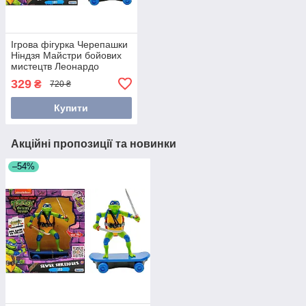
Ігрова фігурка Черепашки
Ніндзя Майстри бойових
мистецтв Леонардо
(71059)
329
₴
720 ₴
Купити
Акційні пропозиції та новинки
–54%