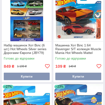
Набір машинок Хот Вілс (6
Машинка Хот Вілс 1:64
шт.) Hot Wheels Silver series
Ravenger S/T колекція Muscle
Дорогами Європи (JBY79)
Mania Hot Wheels Mattel
JBC14
Готово до відправки
Готово до відправки
849
109
₴
₴
1 199 ₴
149 ₴
Купити
Купити
–27%
–23%