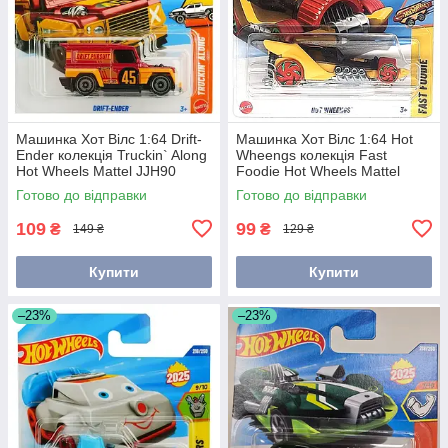
Машинка Хот Вілс 1:64 Drift-
Машинка Хот Вілс 1:64 Hot
Ender колекція Truckin` Along
Wheengs колекція Fast
Hot Wheels Mattel JJH90
Foodie Hot Wheels Mattel
JBC02
Готово до відправки
Готово до відправки
109
99
₴
₴
149 ₴
129 ₴
Купити
Купити
–23%
–23%