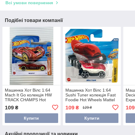
Всі умови повернення
Подібні товари компанії
Машинка Хот Вілс 1:64
Машинка Хот Вілс 1:64
Маши
Mach It Go колекція HW
Sushi Tuner колекція Fast
Deci
TRACK CHAMPS Hot
Foodie Hot Wheels Mattel
Expe
Wheels Mattel HKK40
JBC01
Matt
109
109
109
₴
₴
129 ₴
Купити
Купити
Акційні пропозиції та новинки