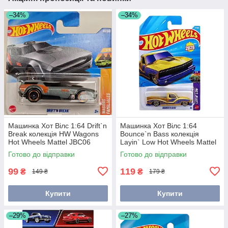
–34%
–34%
Машинка Хот Вілс 1:64 Drift`n
Машинка Хот Вілс 1:64
Break колекція HW Wagons
Bounce`n Bass колекція
Hot Wheels Mattel JBC06
Layin` Low Hot Wheels Mattel
JJH32
Готово до відправки
Готово до відправки
99
119
₴
₴
149 ₴
179 ₴
Купити
Купити
–29%
–27%