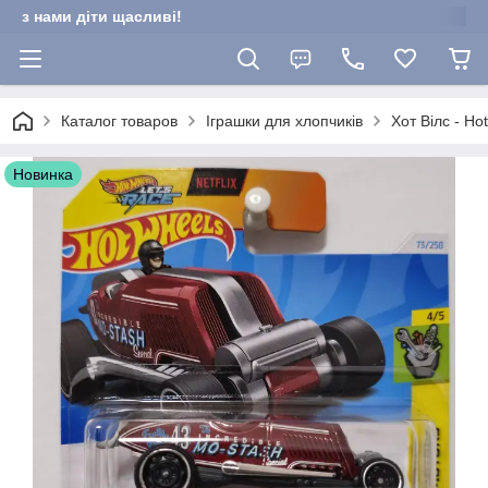
з нами діти щасливі!
Каталог товаров
Іграшки для хлопчиків
Хот Вілс - Ho
Новинка