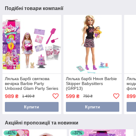
Подібні товари компанії
Лялька Барбі святкова
Лялька барбі Няня Barbie
Ляль
вечірка Barbie Party
Skipper Babysitters
моди
Unboxed Glam Party Series
(GRP13)
фоль
у лілових тонах (JFG70)
(HK
989
599
899
₴
₴
1 499 ₴
750 ₴
Купити
Купити
Акційні пропозиції та новинки
–41%
–37%