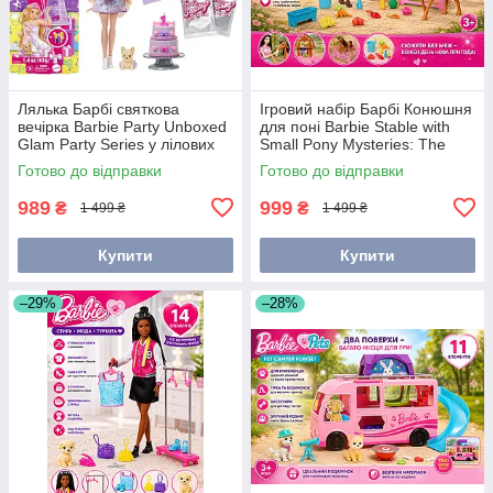
Лялька Барбі святкова
Ігровий набір Барбі Конюшня
вечірка Barbie Party Unboxed
для поні Barbie Stable with
Glam Party Series у лілових
Small Pony Mysteries: The
тонах (JFG70)
Great Horse Chase (HXJ40)
Готово до відправки
Готово до відправки
989
999
₴
₴
1 499 ₴
1 499 ₴
Купити
Купити
–29%
–28%