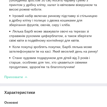
(блондинка зростом 30 см) носить чарівну сукню з
принтом у дрібну клітку, халат із квітковим візерунком та
високі рожеві чоботи.
Ігровий набір включає ринкову підставку зі стільницею
в дрібну клітку і полицю з двома кошиками для
зберігання фруктів, овочів, сиру і хліба.
Лялька Барбі може зважувати овочі на терезах зі
справжнім рухомим циферблатом, а також зберігати
свіжі квіти в подвійному контейнері для квітів.
Коли покупці зроблять покупки, Барбі лялька може
зателефонувати їм на касі. Який веселий день на ринку!
Стане чудовим подарунком для дітей від 3 років і
старше, особливо для тих, хто цікавиться свіжими
продуктами, здоров'ям та благополуччям!
Приховати
Характеристики
Основні