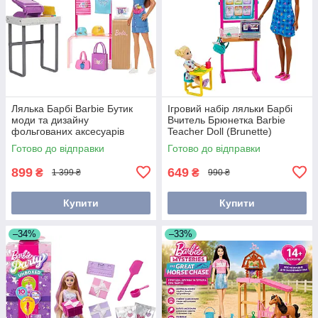
Лялька Барбі Barbie Бутик
Ігровий набір ляльки Барбі
моди та дизайну
Вчитель Брюнетка Barbie
фольгованих аксесуарів
Teacher Doll (Brunette)
(HKT78)
HCN20
Готово до відправки
Готово до відправки
899
649
₴
₴
1 399 ₴
990 ₴
Купити
Купити
–34%
–33%