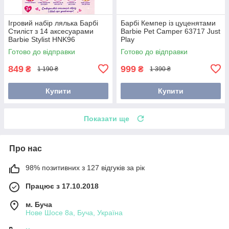
Ігровий набір лялька Барбі
Барбі Кемпер із цуценятами
Стиліст з 14 аксесуарами
Barbie Pet Camper 63717 Just
Barbie Stylist HNK96
Play
Готово до відправки
Готово до відправки
849
999
₴
₴
1 190 ₴
1 390 ₴
Купити
Купити
Показати ще
Про нас
98% позитивних з 127 відгуків за рік
Працює з 17.10.2018
м. Буча
Нове Шосе 8а, Буча, Україна