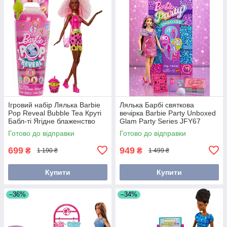
Ігровий набір Лялька Barbie
Лялька Барбі святкова
Pop Reveal Bubble Tea Круті
вечірка Barbie Party Unboxed
Бабл-ті Ягідне блаженство
Glam Party Series JFY67
HTJ20
Готово до відправки
Готово до відправки
699
949
₴
₴
1 190 ₴
1 499 ₴
Купити
Купити
–36%
–34%