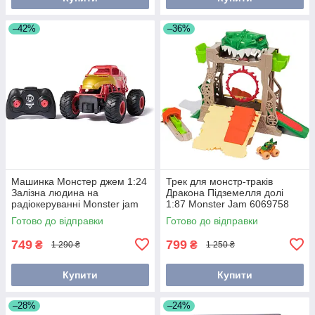
–42%
–36%
Машинка Монстер джем 1:24
Трек для монстр-траків
Залізна людина на
Дракона Підземелля долі
радіокеруванні Monster jam
1:87 Monster Jam 6069758
Marvel Iron Man 6070373
Готово до відправки
Готово до відправки
749
799
₴
₴
1 290 ₴
1 250 ₴
Купити
Купити
–28%
–24%