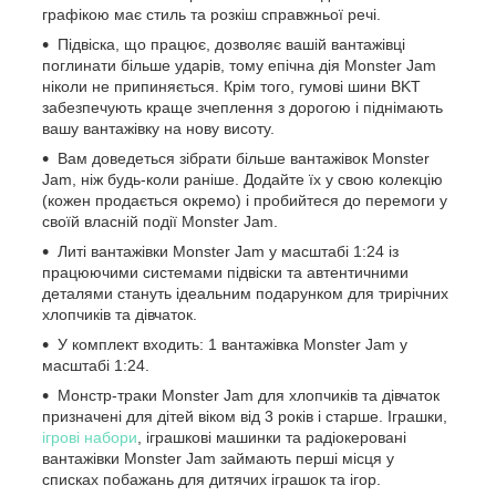
графікою має стиль та розкіш справжньої речі.
Підвіска, що працює, дозволяє вашій вантажівці
поглинати більше ударів, тому епічна дія Monster Jam
ніколи не припиняється. Крім того, гумові шини BKT
забезпечують краще зчеплення з дорогою і піднімають
вашу вантажівку на нову висоту.
Вам доведеться зібрати більше вантажівок Monster
Jam, ніж будь-коли раніше. Додайте їх у свою колекцію
(кожен продається окремо) і пробийтеся до перемоги у
своїй власній події Monster Jam.
Литі вантажівки Monster Jam у масштабі 1:24 із
працюючими системами підвіски та автентичними
деталями стануть ідеальним подарунком для трирічних
хлопчиків та дівчаток.
У комплект входить: 1 вантажівка Monster Jam у
масштабі 1:24.
Монстр-траки Monster Jam для хлопчиків та дівчаток
призначені для дітей віком від 3 років і старше. Іграшки,
ігрові набори
, іграшкові машинки та радіокеровані
вантажівки Monster Jam займають перші місця у
списках побажань для дитячих іграшок та ігор.