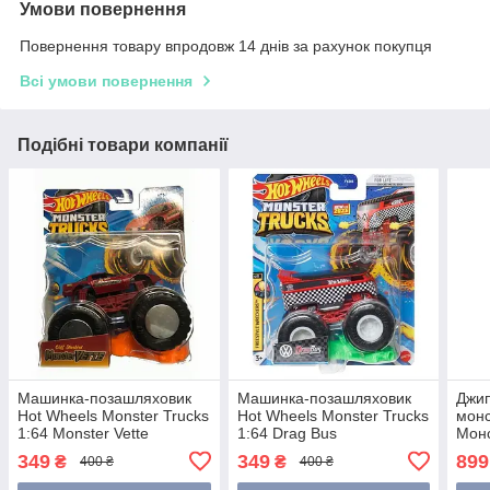
Умови повернення
Повернення товару впродовж 14 днів за рахунок покупця
Всі умови повернення
Подібні товари компанії
Машинка-позашляховик
Машинка-позашляховик
Джи
Hot Wheels Monster Trucks
Hot Wheels Monster Trucks
монс
1:64 Monster Vette
1:64 Drag Bus
Монс
FYJ44/HPR46
FYJ44/HLT12
Digg
349
349
899
₴
₴
400 ₴
400 ₴
606