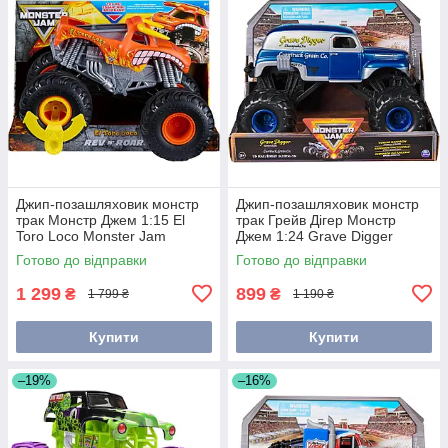
Джип-позашляховик монстр
Джип-позашляховик монстр
трак Монстр Джем 1:15 El
трак Грейв Дігер Монстр
Toro Loco Monster Jam
Джем 1:24 Grave Digger
6074468
Monster Jam 6069726
Готово до відправки
Готово до відправки
1 299
899
₴
₴
1 799 ₴
1 190 ₴
Купити
Купити
–19%
–16%