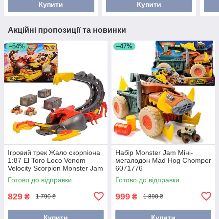
Купити
Купити
Акційні пропозиції та новинки
–54%
–47%
Ігровий трек Жало скорпіона
Набір Monster Jam Міні-
1:87 El Toro Loco Venom
мегалодон Mad Hog Chomper
Velocity Scorpion Monster Jam
6071776
6069752
Готово до відправки
Готово до відправки
829
999
₴
₴
1 790 ₴
1 890 ₴
Купити
Купити