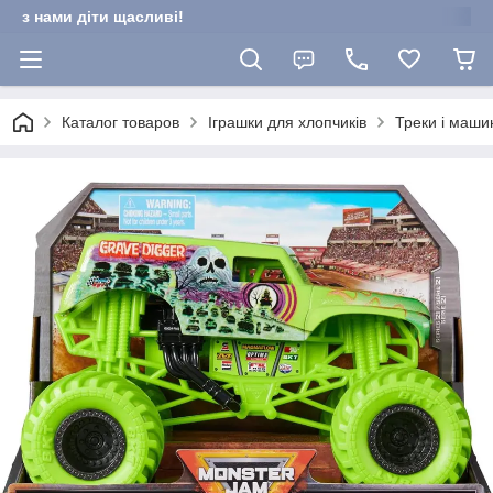
з нами діти щасливі!
Каталог товаров
Іграшки для хлопчиків
Треки і маши