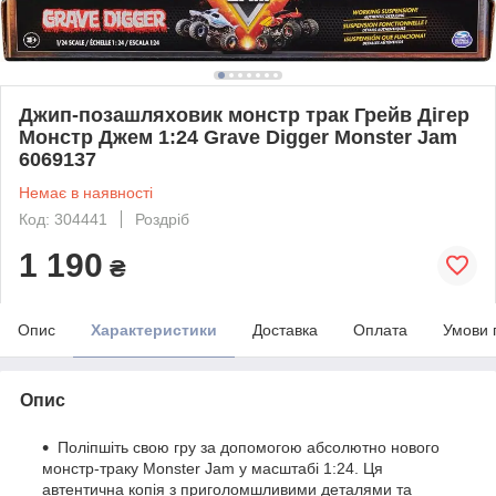
Джип-позашляховик монстр трак Грейв Дігер
Монстр Джем 1:24 Grave Digger Monster Jam
6069137
Немає в наявності
Код: 304441
Роздріб
1 190
₴
Опис
Характеристики
Доставка
Оплата
Умови 
Опис
Поліпшіть свою гру за допомогою абсолютно нового
монстр-траку Monster Jam у масштабі 1:24. Ця
автентична копія з приголомшливими деталями та