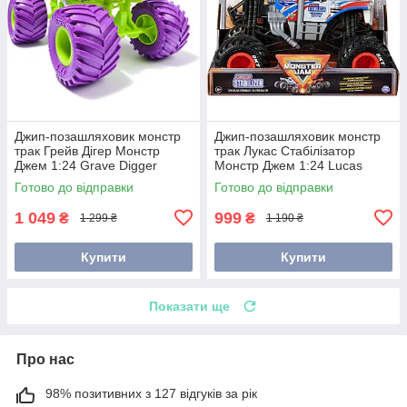
Джип-позашляховик монстр
Джип-позашляховик монстр
трак Грейв Дігер Монстр
трак Лукас Стабілізатор
Джем 1:24 Grave Digger
Монстр Джем 1:24 Lucas
Monster Jam 6074256
Stabilizer Monster Jam
Готово до відправки
Готово до відправки
6069139
1 049
999
₴
₴
1 299 ₴
1 190 ₴
Купити
Купити
Показати ще
Про нас
98% позитивних з 127 відгуків за рік