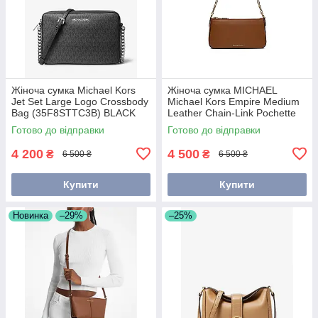
Жіноча сумка Michael Kors
Жіноча сумка MICHAEL
Jet Set Large Logo Crossbody
Michael Kors Empire Medium
Bag (35F8STTC3B) BLACK
Leather Chain-Link Pochette
(32H3G8EW6L) Luggage
Готово до відправки
Готово до відправки
4 200
4 500
₴
₴
6 500 ₴
6 500 ₴
Купити
Купити
Новинка
–29%
–25%