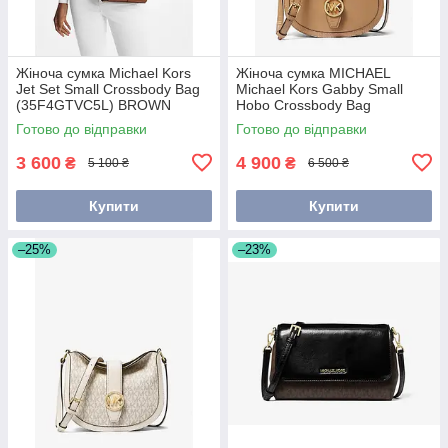
Жіноча сумка Michael Kors
Жіноча сумка MICHAEL
Jet Set Small Crossbody Bag
Michael Kors Gabby Small
(35F4GTVC5L) BROWN
Hobo Crossbody Bag
(35H3G5GC5V) CAMEL
Готово до відправки
Готово до відправки
3 600
4 900
₴
₴
5 100 ₴
6 500 ₴
Купити
Купити
–25%
–23%