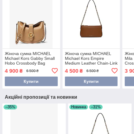
Жіноча сумка MICHAEL
Жіноча сумка MICHAEL
Жіно
Michael Kors Gabby Small
Michael Kors Empire
Mila
Hobo Crossbody Bag
Medium Leather Chain-Link
Cros
(35H3G5GC5V) CAMEL
Pochette (32H3G8EW6L)
(35
4 900
4 500
3 9
₴
₴
6 500 ₴
6 500 ₴
Luggage
Купити
Купити
Акційні пропозиції та новинки
–35%
Новинка
–31%