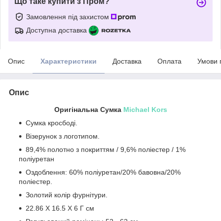
Що таке купити з Пром?
Замовлення під захистом
Доступна доставка
Опис
Характеристики
Доставка
Оплата
Умови 
Опис
Оригінальна Сумка
Michael Kors
Сумка кросбоді.
Візерунок з логотипом.
89,4% полотно з покриттям / 9,6% поліестер / 1%
поліуретан
Оздоблення: 60% поліуретан/20% бавовна/20%
поліестер.
Золотий колір фурнітури.
22.86 X 16.5 X 6 Г см