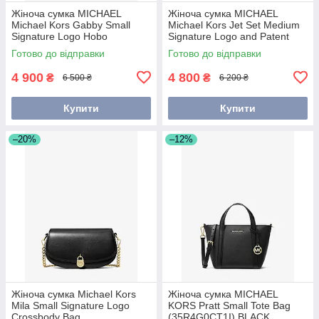
Жіноча сумка MICHAEL
Жіноча сумка MICHAEL
Michael Kors Gabby Small
Michael Kors Jet Set Medium
Signature Logo Hobo
Signature Logo and Patent
Crossbody Bag
Convertible Crossbody Bag
Готово до відправки
Готово до відправки
(35H3G5GC1B)
(35H3GTTU2B) коричнева
4 900
4 800
₴
₴
6 500 ₴
6 200 ₴
Купити
Купити
–20%
–12%
Жіноча сумка Michael Kors
Жіноча сумка MICHAEL
Mila Small Signature Logo
KORS Pratt Small Tote Bag
Crossbody Bag
(35R4G0CT1I) BLACK