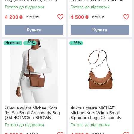
(32H3G8EW6L) Luggage
Готово до відправки
Готово до відправки
4 200
4 500
₴
₴
6 500 ₴
6 500 ₴
Купити
Купити
Новинка
–29%
–26%
Жіноча сумка Michael Kors
Жіноча сумка MICHAEL
Jet Set Small Crossbody Bag
Michael Kors Wilma Small
(35F4GTVC5L) BROWN
Signature Logo Crossbody
Bag (35H3G3WC5B)
Готово до відправки
Готово до відправки
LUGGAGE