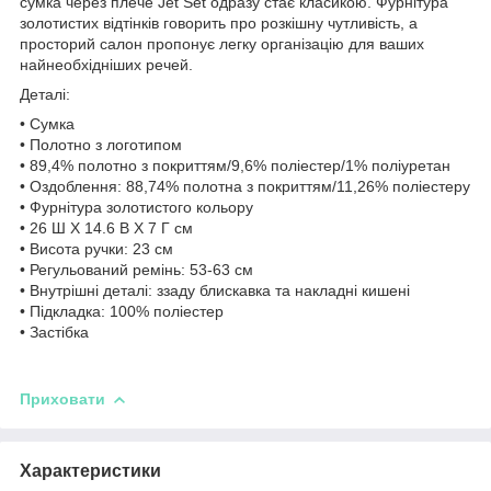
сумка через плече Jet Set одразу стає класикою. Фурнітура
золотистих відтінків говорить про розкішну чутливість, а
просторий салон пропонує легку організацію для ваших
найнеобхідніших речей.
Деталі:
• Сумка
• Полотно з логотипом
• 89,4% полотно з покриттям/9,6% поліестер/1% поліуретан
• Оздоблення: 88,74% полотна з покриттям/11,26% поліестеру
• Фурнітура золотистого кольору
• 26 Ш X 14.6 В X 7 Г см
• Висота ручки: 23 см
• Регульований ремінь: 53-63 см
• Внутрішні деталі: ззаду блискавка та накладні кишені
• Підкладка: 100% поліестер
• Застібка
Приховати
Характеристики