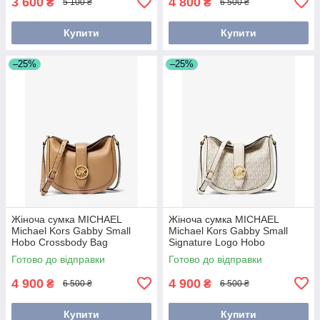
3 600
4 800
₴
₴
5 100 ₴
6 500 ₴
Купити
Купити
–25%
–25%
Жіноча сумка MICHAEL
Жіноча сумка MICHAEL
Michael Kors Gabby Small
Michael Kors Gabby Small
Hobo Crossbody Bag
Signature Logo Hobo
(35H3G5GC5V) CAMEL
Crossbody Bag
Готово до відправки
Готово до відправки
(35H3G5GC1B)
4 900
4 900
₴
₴
6 500 ₴
6 500 ₴
Купити
Купити