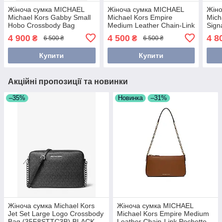
Жіноча сумка MICHAEL
Жіноча сумка MICHAEL
Жін
Michael Kors Gabby Small
Michael Kors Empire
Mich
Hobo Crossbody Bag
Medium Leather Chain-Link
Sign
(35H3G5GC5V) CAMEL
Pochette (32H3G8EW6L)
Bag
4 900
4 500
4 8
₴
₴
6 500 ₴
6 500 ₴
Luggage
LUG
Купити
Купити
Акційні пропозиції та новинки
–35%
Новинка
–31%
Жіноча сумка Michael Kors
Жіноча сумка MICHAEL
Jet Set Large Logo Crossbody
Michael Kors Empire Medium
Bag (35F8STTC3B) BLACK
Leather Chain-Link Pochette