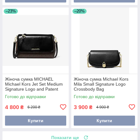
–23%
–20%
Жіноча сумка MICHAEL
Жіноча сумка Michael Kors
Michael Kors Jet Set Medium
Mila Small Signature Logo
Signature Logo and Patent
Crossbody Bag
Convertible Crossbody Bag
(35F5GIMC5L) BLACK
Готово до відправки
Готово до відправки
(35H3GTTU2B) коричнева
4 800
3 900
₴
₴
6 200 ₴
4 900 ₴
Купити
Купити
Показати ще