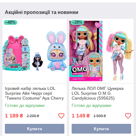
Акційні пропозиції та новинки
–48%
–28%
Ігровий набір лялька LOL
Лялька ЛОЛ ОМГ Цукерка
Surprise Айя Черрі серії
LOL Surprise O.M.G.
"Tweens Costume" Aya Cherry
Candylicious (595625)
(504054)
Готово до відправки
Готово до відправки
1 189
1 149
₴
₴
2 290 ₴
1 599 ₴
Купити
Купити