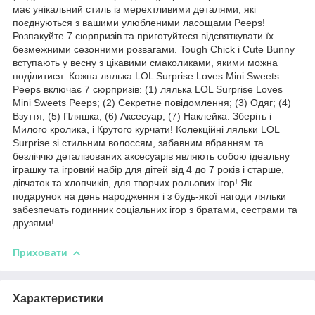
має унікальний стиль із мерехтливими деталями, які
поєднуються з вашими улюбленими ласощами Peeps!
Розпакуйте 7 сюрпризів та приготуйтеся відсвяткувати їх
безмежними сезонними розвагами. Tough Chick і Cute Bunny
вступають у весну з цікавими смаколиками, якими можна
поділитися. Кожна лялька LOL Surprise Loves Mini Sweets
Peeps включає 7 сюрпризів: (1) лялька LOL Surprise Loves
Mini Sweets Peeps; (2) Секретне повідомлення; (3) Одяг; (4)
Взуття, (5) Пляшка; (6) Аксесуар; (7) Наклейка. Зберіть і
Милого кролика, і Крутого курчати! Колекційні ляльки LOL
Surprise зі стильним волоссям, забавним вбранням та
безліччю деталізованих аксесуарів являють собою ідеальну
іграшку та ігровий набір для дітей від 4 до 7 років і старше,
дівчаток та хлопчиків, для творчих рольових ігор! Як
подарунок на день народження і з будь-якої нагоди ляльки
забезпечать годинник соціальних ігор з братами, сестрами та
друзями!
Приховати
Характеристики