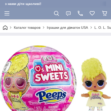
з нами діти щасливі!
Каталог товаров
Іграшки для дівчаток USA
L. O. L. S