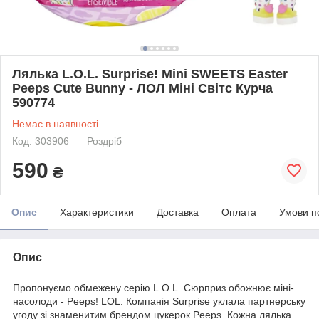
Лялька L.O.L. Surprise! Mini SWEETS Easter
Peeps Cute Bunny - ЛОЛ Міні Світс Курча
590774
Немає в наявності
Код: 303906
Роздріб
590
₴
Опис
Характеристики
Доставка
Оплата
Умови п
Опис
Пропонуємо обмежену серію L.O.L. Сюрприз обожнює міні-
насолоди - Peeps! LOL. Компанія Surprise уклала партнерську
угоду зі знаменитим брендом цукерок Peeps. Кожна лялька