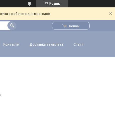
Кошик
ижчого робочого дня (сьогодні).
Кошик
Контакти
Доставка та оплата
Статті
9