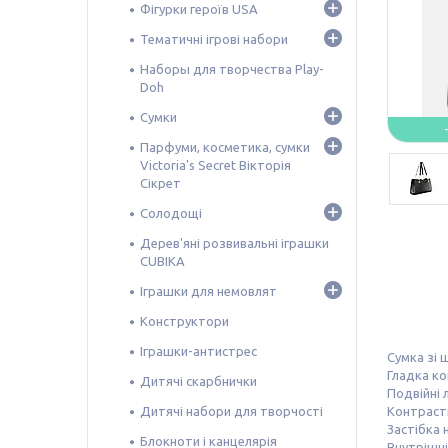
Фігурки героїв USA
Тематичні ігрові набори
Наборы для творчества Play-
Doh
Сумки
Парфуми, косметика, сумки
Victoria's Secret Вікторія
Сікрет
Солодощі
Дерев'яні розвивальні іграшки
CUBIKA
Іграшки для немовлят
Конструктори
Іграшки-антистрес
Сумка зі 
Гладка ко
Дитячі скарбнички
Подвійні
Контраст
Дитячі набори для творчості
Застібка 
Блокноти і канцелярія
Внутрішні