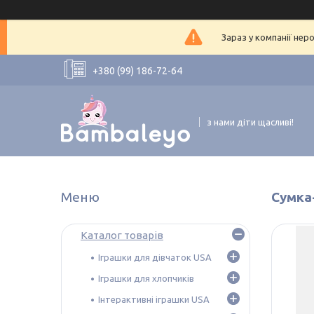
Зараз у компанії нер
+380 (99) 186-72-64
з нами діти щасливі!
Сумка
Каталог товарів
Іграшки для дівчаток USA
Іграшки для хлопчиків
Інтерактивні іграшки USA