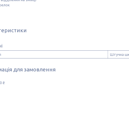
брелок
теристики
ні
л
Штучна шк
ація для замовлення
0 ₴