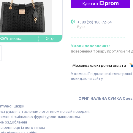
Купити з
+380 (99) 186-72-64
Буча
–26%
24 дні
повернення товару протягом 14 
У компанії підключені електронні
покидаючи сайту.
ОРИГІНАЛЬНА СУМКА Gues
штучної шкіри
нструкція з тисненим логотипом по всій поверхні.
 лямки зі змішаною фурнітурою-ланцюжком.
не оздоблення
на ремінець із логотипом
 відділення на змійці