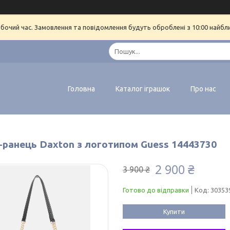
обочий час. Замовлення та повідомлення будуть оброблені з 10:00 найбл
Головна
Каталог іграшок
Про нас
-ранець Daxton з логотипом Guess 14443730
2 900 ₴
3 900 ₴
Готово до відправки
Код:
30353
Купити