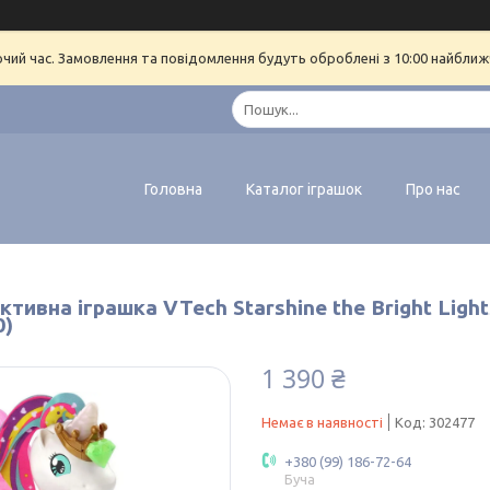
очий час. Замовлення та повідомлення будуть оброблені з 10:00 найближч
Головна
Каталог іграшок
Про нас
ктивна іграшка VTech Starshine the Bright Light
0)
1 390 ₴
Немає в наявності
Код:
302477
+380 (99) 186-72-64
Буча