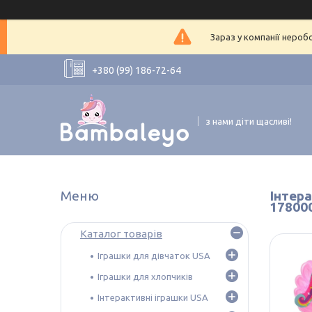
Зараз у компанії нероб
+380 (99) 186-72-64
з нами діти щасливі!
Інтера
17800
Каталог товарів
Іграшки для дівчаток USA
Іграшки для хлопчиків
Інтерактивні іграшки USA