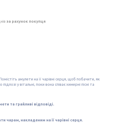
днів
за рахунок покупця
містіть амулети на її чарівні серця, щоб побачити, як
підлозі у вітальні, поки вона співає химерні пісні та
ети та грайливі відповіді.
ти чарам, накладеним на її чарівні серця.