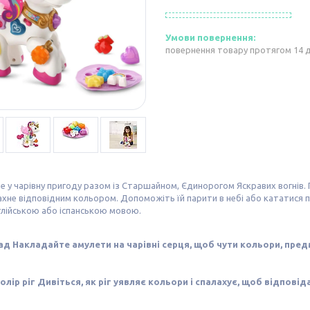
повернення товару протягом 14 
 у чарівну пригоду разом із Старшайном, Єдинорогом Яскравих вогнів. По
алахне відповідним кольором. Допоможіть їй парити в небі або кататися по 
глійською або іспанською мовою.
ад Накладайте амулети на чарівні серця, щоб чути кольори, предм
олір ріг Дивіться, як ріг уявляє кольори і спалахує, щоб відповіда