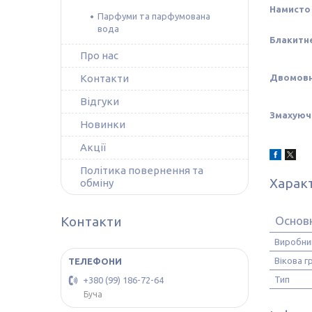
Намисто 
Парфуми та парфумована
вода
Блакитне
Про нас
Контакти
Двомовна
Відгуки
Змахуючи
Новинки
Акції
Політика повернення та
Харак
обміну
Контакти
Основ
Виробни
Вікова г
Тип
+380 (99) 186-72-64
Буча