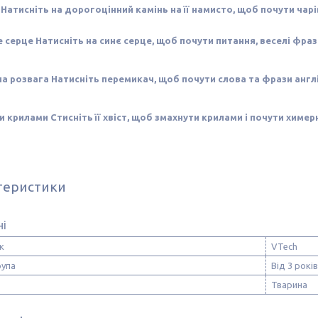
Натисніть на дорогоцінний камінь на її намисто, щоб почути чарівн
 серце Натисніть на синє серце, щоб почути питання, веселі фрази
 розвага Натисніть перемикач, щоб почути слова та фрази англ
 крилами Стисніть її хвіст, щоб змахнути крилами і почути химерн
теристики
ні
к
VTech
рупа
Від 3 років
Тварина