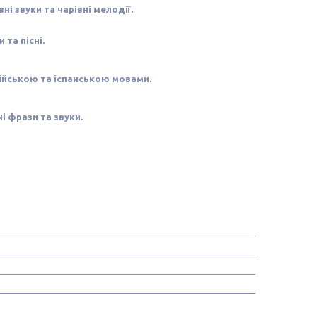
і звуки та чарівні мелодії.
 та пісні.
ійською та іспанською мовами.
і фрази та звуки.