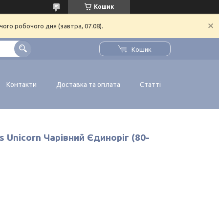
Кошик
ого робочого дня (завтра, 07.08).
Кошик
Контакти
Доставка та оплата
Статті
s Unicorn Чарівний Єдиноріг (80-