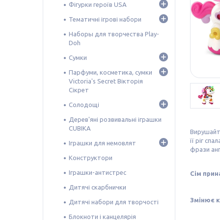
Фігурки героїв USA
Тематичні ігрові набори
Наборы для творчества Play-
Doh
Сумки
Парфуми, косметика, сумки
Victoria's Secret Вікторія
Сікрет
Солодощі
Дерев'яні розвивальні іграшки
CUBIKA
Вирушайте
її ріг сп
Іграшки для немовлят
фрази ан
Конструктори
Іграшки-антистрес
Сім прин
Дитячі скарбнички
Змінює к
Дитячі набори для творчості
Блокноти і канцелярія