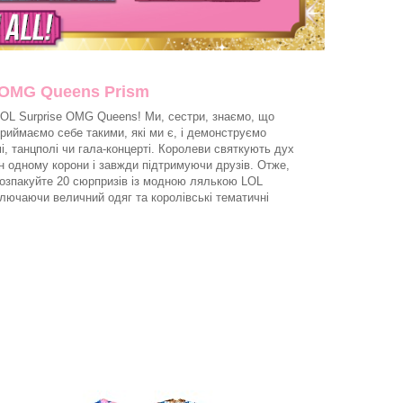
 OMG Queens Prism
OL Surprise OMG Queens! Ми, сестри, знаємо, що
риймаємо себе такими, які ми є, і демонструємо
і, танцполі чи гала-концерті. Королеви святкують дух
 одному корони і завжди підтримуючи друзів. Отже,
 Розпакуйте 20 сюрпризів із модною лялькою LOL
лючаючи величний одяг та королівські тематичні