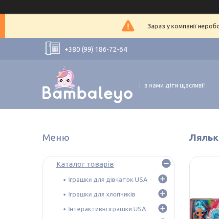
Зараз у компанії нероб
+380 (99) 186-72-64
з нами діти щасливі!
Лялька
Каталог товарів
Іграшки для дівчаток USA
Іграшки для хлопчиків
Інтерактивні іграшки USA