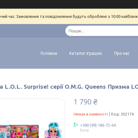
очий час. Замовлення та повідомлення будуть оброблені з 10:00 найближч
Головна
Каталог іграшок
Про нас
 L.O.L. Surprise! серії O.M.G. Queens Призма 
1 790 ₴
Немає в наявності
Код:
302174
+380 (99) 186-72-64
Буча