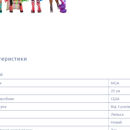
теристики
ні
к
MGA
25 см
виробник
США
рупа
Від 3 років
Лялька
Новий