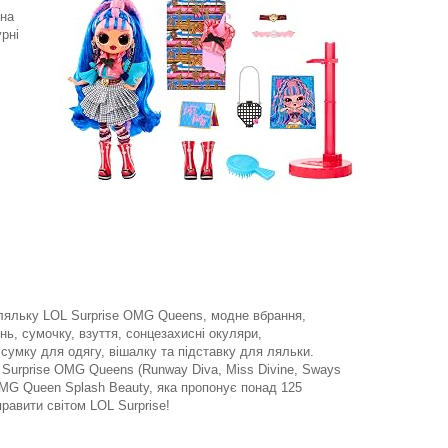
 на
урні
 ляльку LOL Surprise OMG Queens, модне вбрання,
нь, сумочку, взуття, сонцезахисні окуляри,
 сумку для одягу, вішалку та підставку для ляльки.
L Surprise OMG Queens (Runway Diva, Miss Divine, Sways
 OMG Queen Splash Beauty, яка пропонує понад 125
равити світом LOL Surprise!