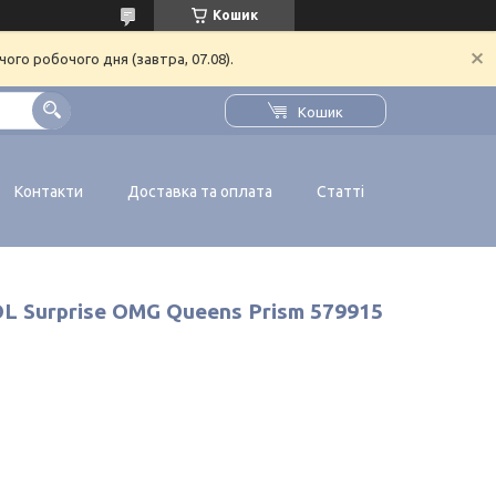
Кошик
ого робочого дня (завтра, 07.08).
Кошик
Контакти
Доставка та оплата
Статті
LOL Surprise OMG Queens Prism 579915