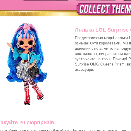
Лялька LOL Surprise
Представляємо модні ляльки L
означає бути королевами. Ми п
шалений стиль, чи то на подіум
сестринства, виправляючи один
зустрічайте на троні: Призму!
Surprise OMG Queens Prism, вк
аксесуари.
акуйте 20 сюрпризів!
розгойдується в такт своєму барабану. Цю королеву артикулюють, що