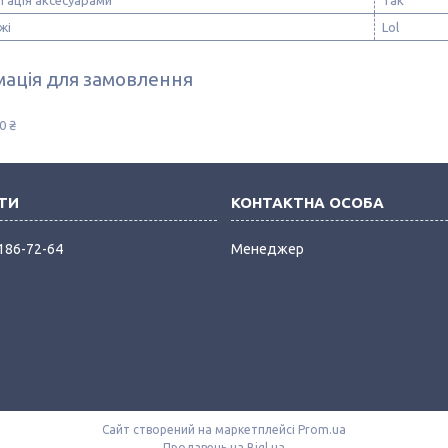
тація аксесуарами
Так
жі
Lol
ація для замовлення
0 ₴
 186-72-64
Менеджер
Сайт створений на маркетплейсі
Prom.ua
Продавець на Bigl.ua