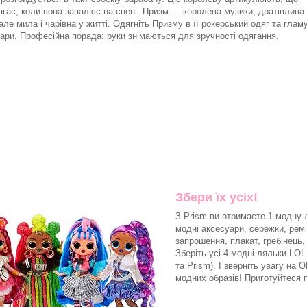
гає, коли вона запалює на сцені. Призм — королева музики, дратівлива
 але мила і чарівна у житті. Одягніть Призму в її рокерський одяг та глам
ари. Професійна порада: руки знімаються для зручності одягання.
Збери їх усіх!
З Prism ви отримаєте 1 модну
модні аксесуари, сережки, ремі
запрошення, плакат, гребінець,
Зберіть усі 4 модні ляльки LO
та Prism). І зверніть увагу на
модних образів! Приготуйтеся п