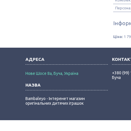
Комплек
Персона
Інформ
Ціна:
1 79
+380 (99)
Нове Шосе 8а, Буча, Україна
Буча
Bambaleyo - Інтеренет магазин
оригінальних дитячих іграшок