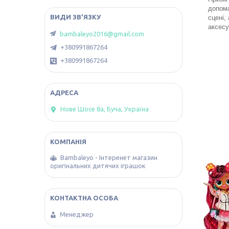
допома
сцені,
аксесу
bambaleyo2016@gmail.com
+380991867264
+380991867264
Нове Шосе 8а, Буча, Україна
Bambaleyo - Інтеренет магазин
оригінальних дитячих іграшок
Менеджер