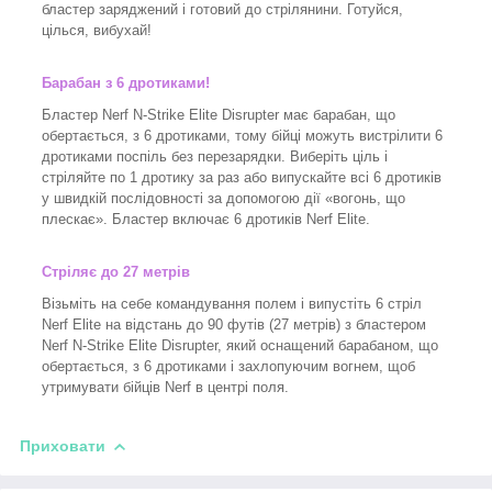
бластер заряджений і готовий до стрілянини. Готуйся,
цілься, вибухай!
Барабан з 6 дротиками!
Бластер Nerf N-Strike Elite Disrupter має барабан, що
обертається, з 6 дротиками, тому бійці можуть вистрілити 6
дротиками поспіль без перезарядки. Виберіть ціль і
стріляйте по 1 дротику за раз або випускайте всі 6 дротиків
у швидкій послідовності за допомогою дії «вогонь, що
плескає». Бластер включає 6 дротиків Nerf Elite.
Стріляє до 27 метрів
Візьміть на себе командування полем і випустіть 6 стріл
Nerf Elite на відстань до 90 футів (27 метрів) з бластером
Nerf N-Strike Elite Disrupter, який оснащений барабаном, що
обертається, з 6 дротиками і захлопуючим вогнем, щоб
утримувати бійців Nerf в центрі поля.
Приховати