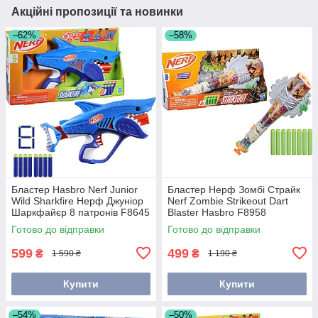
Акційні пропозиції та новинки
–62%
–58%
Бластер Hasbro Nerf Junior
Бластер Нерф Зомбі Страйк
Wild Sharkfire Нерф Джуніор
Nerf Zombie Strikeout Dart
Шаркфайєр 8 патронів F8645
Blaster Hasbro F8958
Готово до відправки
Готово до відправки
599
499
₴
₴
1 590 ₴
1 190 ₴
Купити
Купити
–54%
–50%