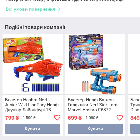
Всі умови повернення
Подібні товари компанії
Бластер Hasbro Nerf
Бластер Нерф Вартові
Бла
Junior Wild LionFury Нерф
Галактики Nerf Star Lord
Три
Джуніор Лайонфурі 16
Marvel Hasbro F6872
Dino
патронів F8646
Hasb
799
699
849
₴
₴
1 590 ₴
1 090 ₴
Купити
Купити