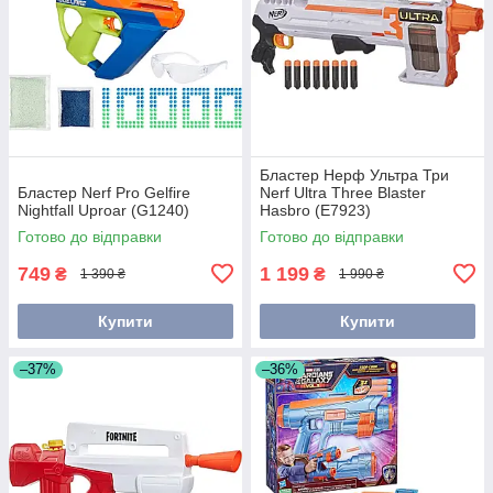
Бластер Нерф Ультра Три
Бластер Nerf Pro Gelfire
Nerf Ultra Three Blaster
Nightfall Uproar (G1240)
Hasbro (E7923)
Готово до відправки
Готово до відправки
749
1 199
₴
₴
1 390 ₴
1 990 ₴
Купити
Купити
–37%
–36%