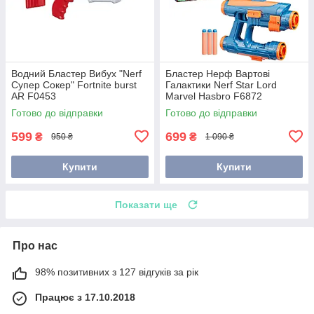
Водний Бластер Вибух "Nerf
Бластер Нерф Вартові
Супер Сокер" Fortnite burst
Галактики Nerf Star Lord
AR F0453
Marvel Hasbro F6872
Готово до відправки
Готово до відправки
599
699
₴
₴
950 ₴
1 090 ₴
Купити
Купити
Показати ще
Про нас
98% позитивних з 127 відгуків за рік
Працює з 17.10.2018