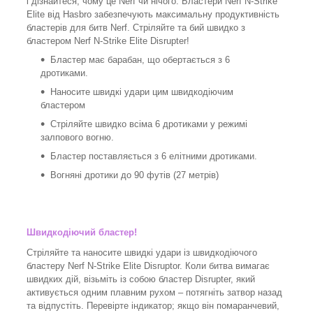
і дізнайтеся, чому це Nerf чи нічого. Бластери Nerf N-Strike
Elite від Hasbro забезпечують максимальну продуктивність
бластерів для битв Nerf. Стріляйте та бий швидко з
бластером Nerf N-Strike Elite Disrupter!
Бластер має барабан, що обертається з 6
дротиками.
Наносите швидкі удари цим швидкодіючим
бластером
Стріляйте швидко всіма 6 дротиками у режимі
залпового вогню.
Бластер поставляється з 6 елітними дротиками.
Вогняні дротики до 90 футів (27 метрів)
Швидкодіючий бластер!
Стріляйте та наносите швидкі удари із швидкодіючого
бластеру Nerf N-Strike Elite Disruptor. Коли битва вимагає
швидких дій, візьміть із собою бластер Disrupter, який
активується одним плавним рухом – потягніть затвор назад
та відпустіть. Перевірте індикатор; якщо він помаранчевий,