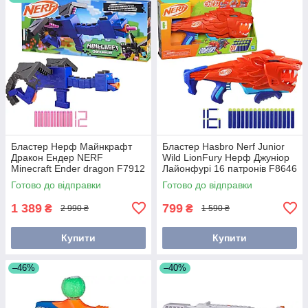
Бластер Нерф Майнкрафт
Бластер Hasbro Nerf Junior
Дракон Ендер NERF
Wild LionFury Нерф Джуніор
Minecraft Ender dragon F7912
Лайонфурі 16 патронів F8646
Готово до відправки
Готово до відправки
1 389
799
₴
₴
2 990 ₴
1 590 ₴
Купити
Купити
–46%
–40%